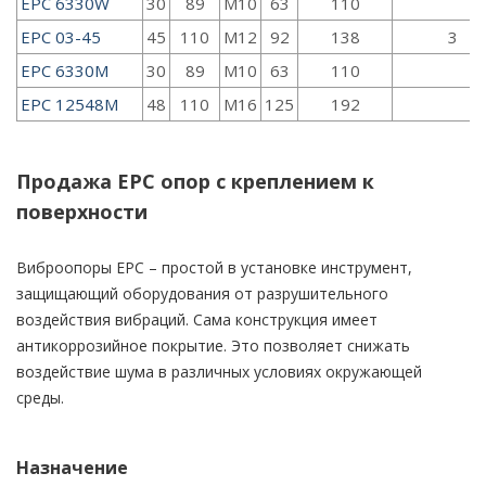
EPC 6330W
30
89
M10
63
110
EPC 03-45
45
110
M12
92
138
3
EPC 6330M
30
89
M10
63
110
EPC 12548M
48
110
M16
125
192
Продажа EPC опор с креплением к
поверхности
Виброопоры EPC – простой в установке инструмент,
защищающий оборудования от разрушительного
воздействия вибраций. Сама конструкция имеет
антикоррозийное покрытие. Это позволяет снижать
воздействие шума в различных условиях окружающей
среды.
Назначение