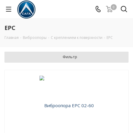
0
EPC
Главная
-
Виброопоры
-
С креплением к поверхности
-
EPC
Фильтр