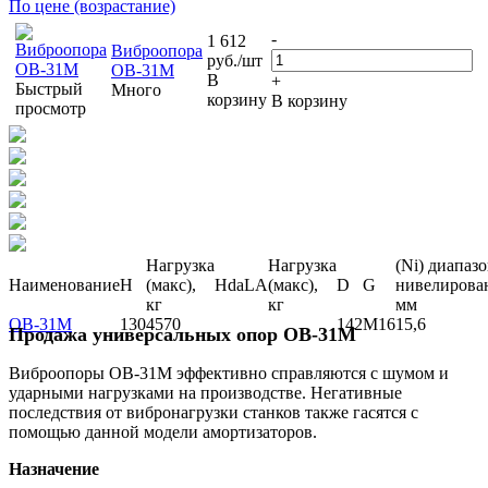
По цене (возрастание)
-
1 612
Виброопора
руб.
/шт
ОВ-31М
В
+
Быстрый
Много
корзину
В корзину
просмотр
Нагрузка
Нагрузка
(Ni) диапаз
Наименование
H
(макс),
H
d
a
L
A
(макс),
D
G
нивелирова
кг
кг
мм
ОВ-31М
130
4570
142
M16
15,6
Продажа универсальных опор OB-31M
Виброопоры ОВ-31М эффективно справляются с шумом и
ударными нагрузками на производстве. Негативные
последствия от вибронагрузки станков также гасятся с
помощью данной модели амортизаторов.
Назначение