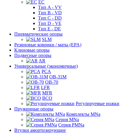
EC
Тип A - VV
Тип B - VD
Тип C - DD
Тип D - VE
Тип E - DE
Пневматические опоры
SLM
Резиновые коврики / маты (EPA)
Клиновые опоры
Подвесные опоры
AR
Универсальные (экономичные)
PCA
ОВ-31М
OB-70
LFR
MFR
ВСО
Регулируемые ножки
Пружинные опоры
Комплекты MNa
Серия MNa
Серия PMNa
Втулки амортизирующие