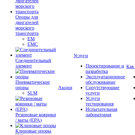
Опоры для
двигателей
морского
транспорта
EM
EMC
Услуги
Cоединительный
элемент
Проектирование и
Как
разработка
Эксплуатационное
Пневматические
обслуживание
опоры
Акции
Сопутствующие
SLM
услуги
Услуги
тестирования
Испытательная
Резиновые коврики
лаборатория
/ маты (EPA)
Клиновые опоры