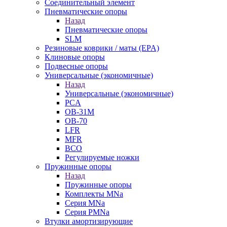
Cоединительный элемент
Пневматические опоры
Назад
Пневматические опоры
SLM
Резиновые коврики / маты (EPA)
Клиновые опоры
Подвесные опоры
Универсальные (экономичные)
Назад
Универсальные (экономичные)
PCA
ОВ-31М
OB-70
LFR
MFR
ВСО
Регулируемые ножки
Пружинные опоры
Назад
Пружинные опоры
Комплекты MNa
Серия MNa
Серия PMNa
Втулки амортизирующие