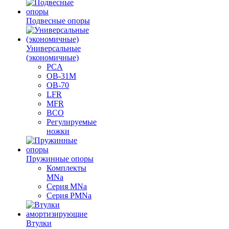
Подвесные опоры
Универсальные
(экономичные)
PCA
ОВ-31М
OB-70
LFR
MFR
ВСО
Регулируемые
ножки
Пружинные опоры
Комплекты
MNa
Серия MNa
Серия PMNa
Втулки