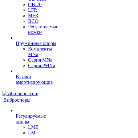
OB-70
LFR
MFR
ВСО
Регулируемые
ножки
Пружинные опоры
Комплекты
MNa
Серия MNa
Серия PMNa
Втулки
амортизирующие
Виброопоры
Регулируемые
опоры
LME
LM