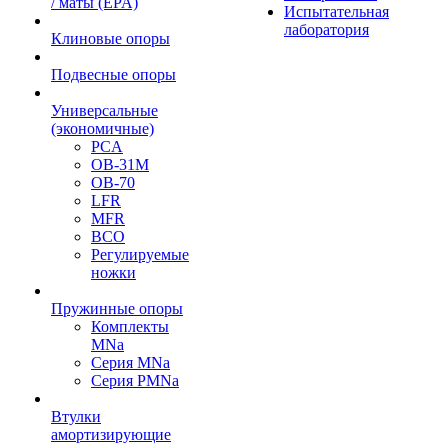
/ маты (EPA)
Испытательная
лаборатория
Клиновые опоры
Подвесные опоры
Универсальные
(экономичные)
PCA
ОВ-31М
OB-70
LFR
MFR
ВСО
Регулируемые
ножки
Пружинные опоры
Комплекты
MNa
Серия MNa
Серия PMNa
Втулки
амортизирующие