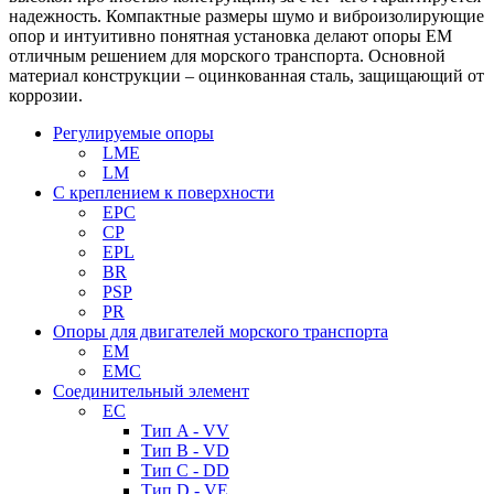
надежность. Компактные размеры шумо и виброизолирующие
опор и интуитивно понятная установка делают опоры EM
отличным решением для морского транспорта. Основной
материал конструкции – оцинкованная сталь, защищающий от
коррозии.
Регулируемые опоры
LME
LM
С креплением к поверхности
EPC
CP
EPL
BR
PSP
PR
Опоры для двигателей морского транспорта
EM
EMC
Cоединительный элемент
EC
Тип A - VV
Тип B - VD
Тип C - DD
Тип D - VE