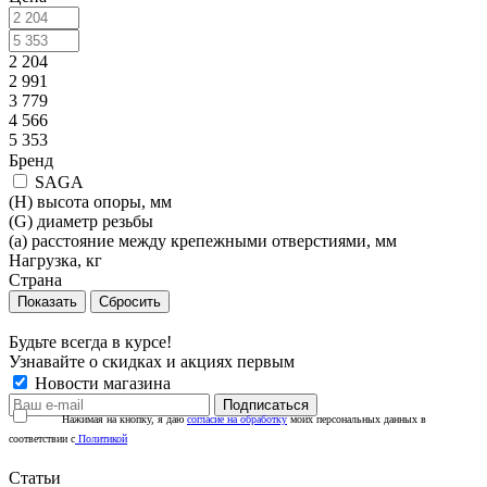
2 204
2 991
3 779
4 566
5 353
Бренд
SAGA
(H) высота опоры, мм
(G) диаметр резьбы
(a) расстояние между крепежными отверстиями, мм
Нагрузка, кг
Страна
Сбросить
Будьте всегда в курсе!
Узнавайте о скидках и акциях первым
Новости магазина
Нажимая на кнопку, я даю
согласие на обработку
моих персональных данных в
соответствии с
Политикой
Статьи