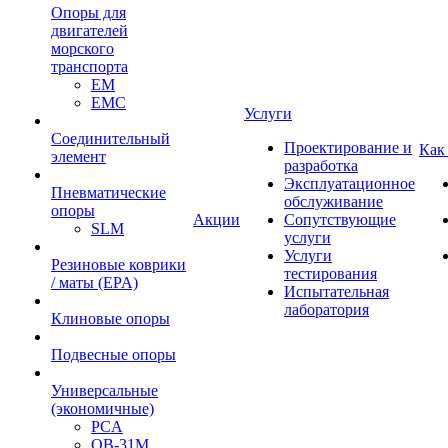
Опоры для
двигателей
морского
транспорта
EM
EMC
Услуги
Cоединительный
Проектирование и
Как
элемент
разработка
Эксплуатационное
Пневматические
обслуживание
опоры
Акции
Сопутствующие
SLM
услуги
Услуги
Резиновые коврики
тестирования
/ маты (EPA)
Испытательная
лаборатория
Клиновые опоры
Подвесные опоры
Универсальные
(экономичные)
PCA
ОВ-31М