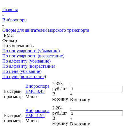
Главная
-
Виброопоры
-
Опоры для двигателей морского транспорта
-
EMC
Фильтр
По умолчанию
По популярности (убывание)
По популярности (возрастание)
По алфавиту (убывание)
По алфавиту (возрастание)
По цене (убывание)
По цене (возрастание)
-
5 353
Виброопора
руб.
/шт
Быстрый
EMC 3.45
В
+
просмотр
Много
корзину
В корзину
-
2 204
Виброопора
руб.
/шт
Быстрый
EMC 1.55
В
+
просмотр
Много
корзину
В корзину