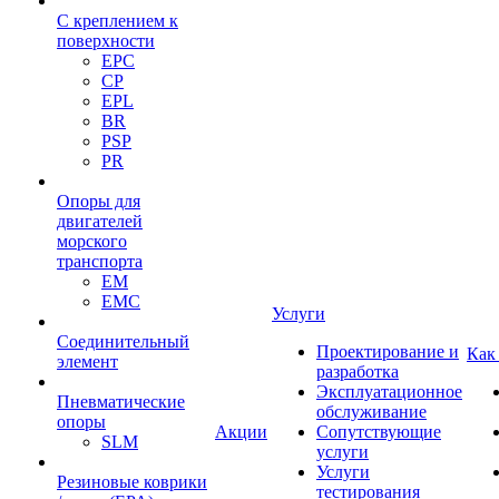
С креплением к
поверхности
EPC
CP
EPL
BR
PSP
PR
Опоры для
двигателей
морского
транспорта
EM
EMC
Услуги
Cоединительный
Проектирование и
Как
элемент
разработка
Эксплуатационное
Пневматические
обслуживание
опоры
Акции
Сопутствующие
SLM
услуги
Услуги
Резиновые коврики
тестирования