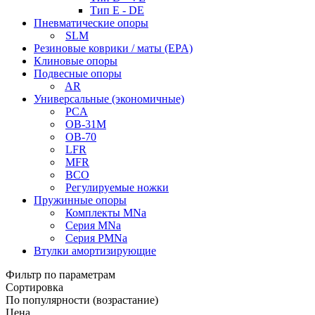
Тип E - DE
Пневматические опоры
SLM
Резиновые коврики / маты (EPA)
Клиновые опоры
Подвесные опоры
AR
Универсальные (экономичные)
PCA
ОВ-31М
OB-70
LFR
MFR
ВСО
Регулируемые ножки
Пружинные опоры
Комплекты MNa
Серия MNa
Серия PMNa
Втулки амортизирующие
Фильтр по параметрам
Сортировка
По популярности (возрастание)
Цена