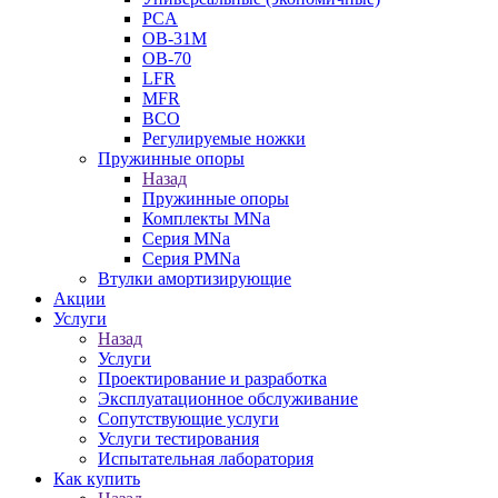
PCA
ОВ-31М
OB-70
LFR
MFR
ВСО
Регулируемые ножки
Пружинные опоры
Назад
Пружинные опоры
Комплекты MNa
Серия MNa
Серия PMNa
Втулки амортизирующие
Акции
Услуги
Назад
Услуги
Проектирование и разработка
Эксплуатационное обслуживание
Сопутствующие услуги
Услуги тестирования
Испытательная лаборатория
Как купить