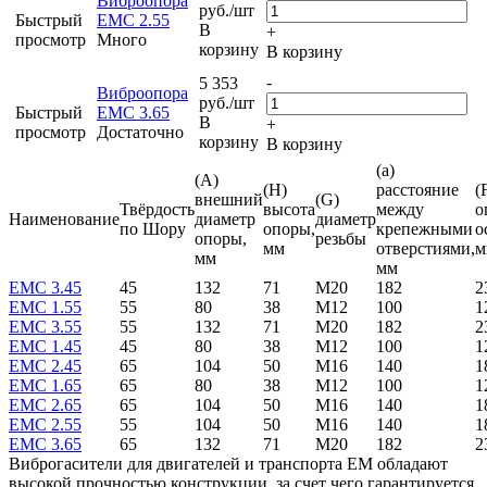
Виброопора
руб.
/шт
Быстрый
EMC 2.55
В
+
просмотр
Много
корзину
В корзину
-
5 353
Виброопора
руб.
/шт
Быстрый
EMC 3.65
В
+
просмотр
Достаточно
корзину
В корзину
(a)
(A)
(H)
расстояние
(
внешний
(G)
Твёрдость
высота
между
о
Наименование
диаметр
диаметр
по Шору
опоры,
крепежными
о
опоры,
резьбы
мм
отверстиями,
м
мм
мм
EMC 3.45
45
132
71
M20
182
2
EMC 1.55
55
80
38
M12
100
1
EMC 3.55
55
132
71
M20
182
2
EMC 1.45
45
80
38
M12
100
1
EMC 2.45
65
104
50
M16
140
1
EMC 1.65
65
80
38
M12
100
1
EMC 2.65
65
104
50
M16
140
1
EMC 2.55
55
104
50
M16
140
1
EMC 3.65
65
132
71
M20
182
2
Виброгасители для двигателей и транспорта EM обладают
высокой прочностью конструкции, за счет чего гарантируется