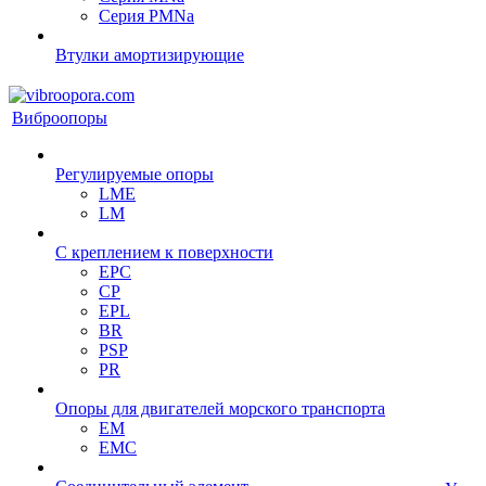
Серия PMNa
Втулки амортизирующие
Виброопоры
Регулируемые опоры
LME
LM
С креплением к поверхности
EPC
CP
EPL
BR
PSP
PR
Опоры для двигателей морского транспорта
EM
EMC