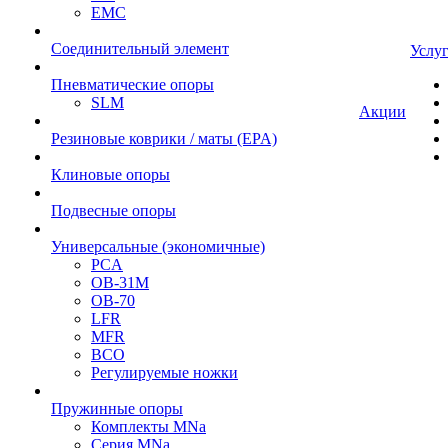
EMC
Cоединительный элемент
Услу
Пневматические опоры
SLM
Акции
Резиновые коврики / маты (EPA)
Клиновые опоры
Подвесные опоры
Универсальные (экономичные)
PCA
ОВ-31М
OB-70
LFR
MFR
ВСО
Регулируемые ножки
Пружинные опоры
Комплекты MNa
Серия MNa