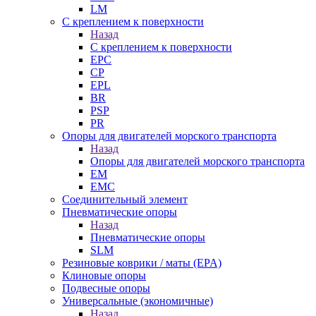
LM
С креплением к поверхности
Назад
С креплением к поверхности
EPC
CP
EPL
BR
PSP
PR
Опоры для двигателей морского транспорта
Назад
Опоры для двигателей морского транспорта
EM
EMC
Cоединительный элемент
Пневматические опоры
Назад
Пневматические опоры
SLM
Резиновые коврики / маты (EPA)
Клиновые опоры
Подвесные опоры
Универсальные (экономичные)
Назад