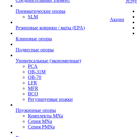
Cоединительный элемент
Услу
Пневматические опоры
SLM
Акции
Резиновые коврики / маты (EPA)
Клиновые опоры
Подвесные опоры
Универсальные (экономичные)
PCA
ОВ-31М
OB-70
LFR
MFR
ВСО
Регулируемые ножки
Пружинные опоры
Комплекты MNa
Серия MNa
Серия PMNa