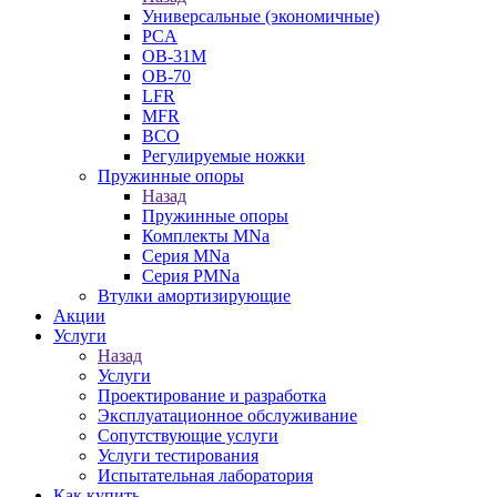
Универсальные (экономичные)
PCA
ОВ-31М
OB-70
LFR
MFR
ВСО
Регулируемые ножки
Пружинные опоры
Назад
Пружинные опоры
Комплекты MNa
Серия MNa
Серия PMNa
Втулки амортизирующие
Акции
Услуги
Назад
Услуги
Проектирование и разработка
Эксплуатационное обслуживание
Сопутствующие услуги
Услуги тестирования
Испытательная лаборатория
Как купить