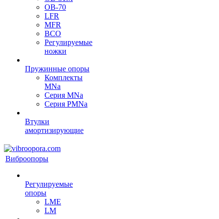
OB-70
LFR
MFR
ВСО
Регулируемые
ножки
Пружинные опоры
Комплекты
MNa
Серия MNa
Серия PMNa
Втулки
амортизирующие
Виброопоры
Регулируемые
опоры
LME
LM