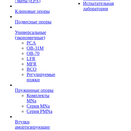
/ маты (EPA)
Испытательная
лаборатория
Клиновые опоры
Подвесные опоры
Универсальные
(экономичные)
PCA
ОВ-31М
OB-70
LFR
MFR
ВСО
Регулируемые
ножки
Пружинные опоры
Комплекты
MNa
Серия MNa
Серия PMNa
Втулки
амортизирующие