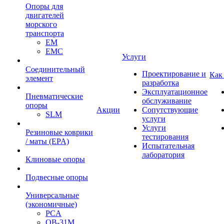
Опоры для
двигателей
морского
транспорта
EM
EMC
Услуги
Cоединительный
Проектирование и
Как
элемент
разработка
Эксплуатационное
Пневматические
обслуживание
опоры
Акции
Сопутствующие
SLM
услуги
Услуги
Резиновые коврики
тестирования
/ маты (EPA)
Испытательная
лаборатория
Клиновые опоры
Подвесные опоры
Универсальные
(экономичные)
PCA
ОВ-31М