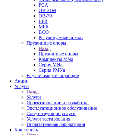
PCA
ОВ-31М
OB-70
LFR
MFR
ВСО
Регулируемые ножки
Пружинные опоры
Назад
Пружинные опоры
Комплекты MNa
Серия MNa
Серия PMNa
Втулки амортизирующие
Акции
Услуги
Назад
Услуги
Проектирование и разработка
Эксплуатационное обслуживание
Сопутствующие услуги
Услуги тестирования
Испытательная лаборатория
Как купить