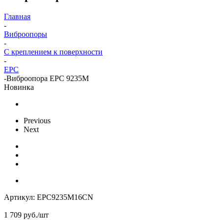
Главная
-
Виброопоры
-
С креплением к поверхности
-
EPC
-
Виброопора EPC 9235M
Новинка
Previous
Next
Артикул:
EPC9235M16CN
1 709
руб.
/шт