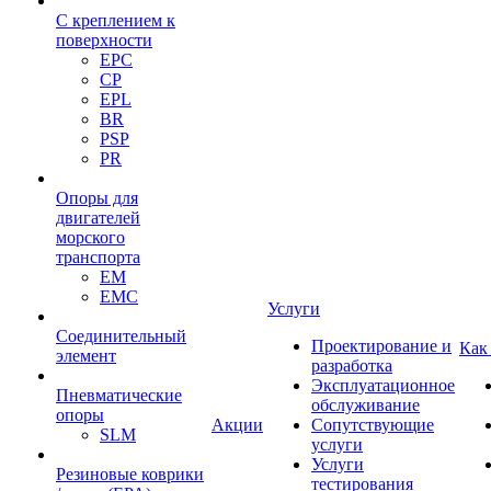
С креплением к
поверхности
EPC
CP
EPL
BR
PSP
PR
Опоры для
двигателей
морского
транспорта
EM
EMC
Услуги
Cоединительный
Проектирование и
Как
элемент
разработка
Эксплуатационное
Пневматические
обслуживание
опоры
Акции
Сопутствующие
SLM
услуги
Услуги
Резиновые коврики
тестирования