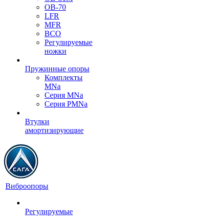
OB-70
LFR
MFR
ВСО
Регулируемые
ножки
Пружинные опоры
Комплекты
MNa
Серия MNa
Серия PMNa
Втулки
амортизирующие
Виброопоры
Регулируемые