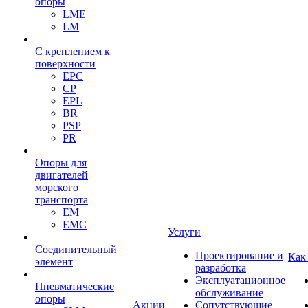
опоры
LME
LM
С креплением к
поверхности
EPC
CP
EPL
BR
PSP
PR
Опоры для
двигателей
морского
транспорта
EM
EMC
Услуги
Cоединительный
Проектирование и
Как
элемент
разработка
Эксплуатационное
Пневматические
обслуживание
опоры
Акции
Сопутствующие