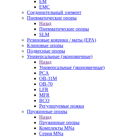
EM
EMC
Cоединительный элемент
Пневматические опоры
Назад
Пневматические опоры
SLM
Резиновые коврики / маты (EPA)
Клиновые опоры
Подвесные опоры
Универсальные (экономичные)
Назад
Универсальные (экономичные)
PCA
ОВ-31М
OB-70
LFR
MFR
ВСО
Регулируемые ножки
Пружинные опоры
Назад
Пружинные опоры
Комплекты MNa
Серия MNa