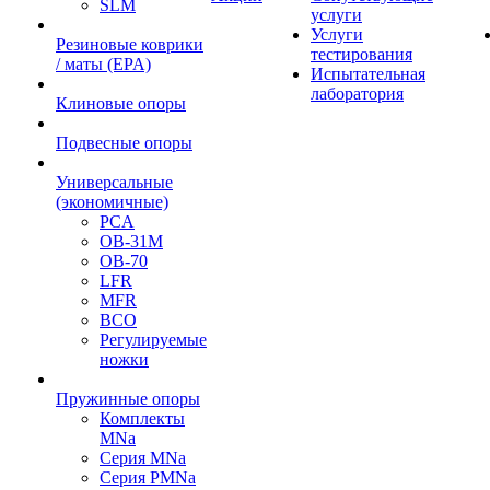
SLM
услуги
Услуги
Резиновые коврики
тестирования
/ маты (EPA)
Испытательная
лаборатория
Клиновые опоры
Подвесные опоры
Универсальные
(экономичные)
PCA
ОВ-31М
OB-70
LFR
MFR
ВСО
Регулируемые
ножки
Пружинные опоры
Комплекты
MNa
Серия MNa
Серия PMNa