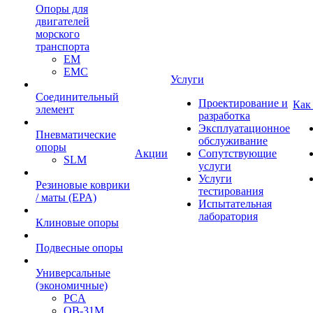
Опоры для
двигателей
морского
транспорта
EM
EMC
Услуги
Cоединительный
Проектирование и
Как
элемент
разработка
Эксплуатационное
Пневматические
обслуживание
опоры
Акции
Сопутствующие
SLM
услуги
Услуги
Резиновые коврики
тестирования
/ маты (EPA)
Испытательная
лаборатория
Клиновые опоры
Подвесные опоры
Универсальные
(экономичные)
PCA
ОВ-31М