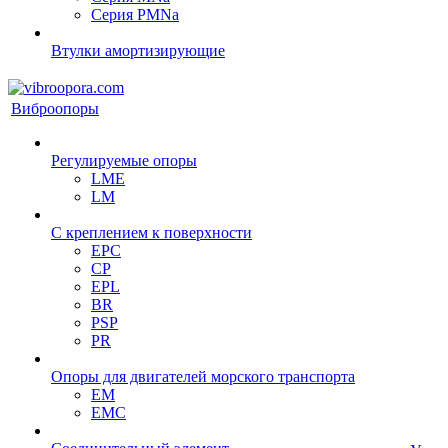
Серия PMNa
Втулки амортизирующие
Виброопоры
Регулируемые опоры
LME
LM
С креплением к поверхности
EPC
CP
EPL
BR
PSP
PR
Опоры для двигателей морского транспорта
EM
EMC