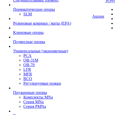
Cоединительный элемент
Услу
Пневматические опоры
SLM
Акции
Резиновые коврики / маты (EPA)
Клиновые опоры
Подвесные опоры
Универсальные (экономичные)
PCA
ОВ-31М
OB-70
LFR
MFR
ВСО
Регулируемые ножки
Пружинные опоры
Комплекты MNa
Серия MNa
Серия PMNa