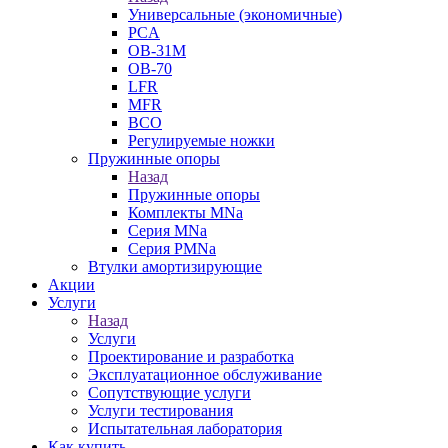
Универсальные (экономичные)
PCA
ОВ-31М
OB-70
LFR
MFR
ВСО
Регулируемые ножки
Пружинные опоры
Назад
Пружинные опоры
Комплекты MNa
Серия MNa
Серия PMNa
Втулки амортизирующие
Акции
Услуги
Назад
Услуги
Проектирование и разработка
Эксплуатационное обслуживание
Сопутствующие услуги
Услуги тестирования
Испытательная лаборатория
Как купить