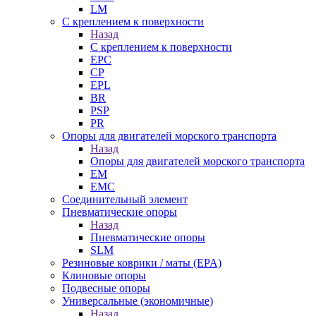
LM
С креплением к поверхности
Назад
С креплением к поверхности
EPC
CP
EPL
BR
PSP
PR
Опоры для двигателей морского транспорта
Назад
Опоры для двигателей морского транспорта
EM
EMC
Cоединительный элемент
Пневматические опоры
Назад
Пневматические опоры
SLM
Резиновые коврики / маты (EPA)
Клиновые опоры
Подвесные опоры
Универсальные (экономичные)
Назад