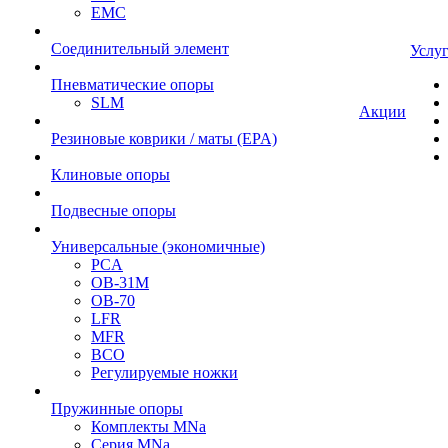
EMC
Cоединительный элемент
Услу
Пневматические опоры
SLM
Акции
Резиновые коврики / маты (EPA)
Клиновые опоры
Подвесные опоры
Универсальные (экономичные)
PCA
ОВ-31М
OB-70
LFR
MFR
ВСО
Регулируемые ножки
Пружинные опоры
Комплекты MNa
Серия MNa