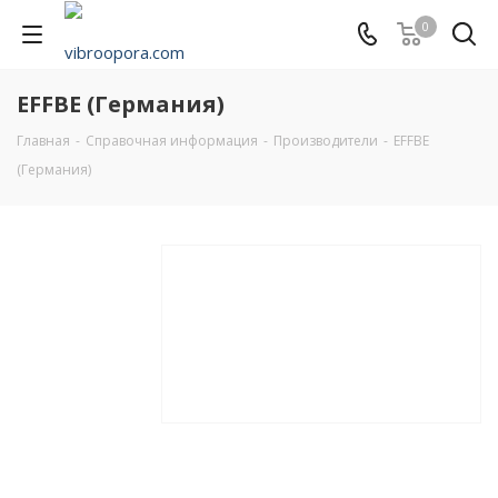
0
EFFBE (Германия)
Главная
-
Справочная информация
-
Производители
-
EFFBE
(Германия)