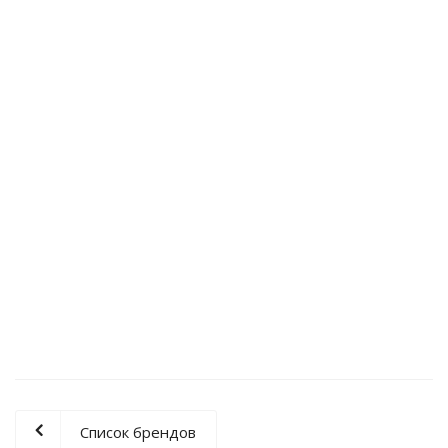
Виброопора C 1050
Виброопора LM 3-11
3 936
руб.
/шт
9 124
руб.
/шт
Виброопора SLM-24A
Виброопора C 2020
98 571
руб.
/шт
6 624
руб.
/шт
Список брендов