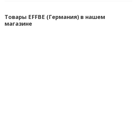
Товары EFFBE (Германия) в нашем
магазине
Виброопора C 1010
Виброопора C 1010
3 936
руб.
/шт
3 936
руб.
/шт