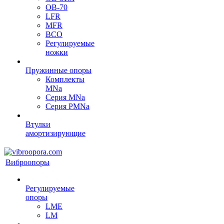
OB-70
LFR
MFR
ВСО
Регулируемые
ножки
Пружинные опоры
Комплекты
MNa
Серия MNa
Серия PMNa
Втулки
амортизирующие
Виброопоры
Регулируемые
опоры
LME
LM