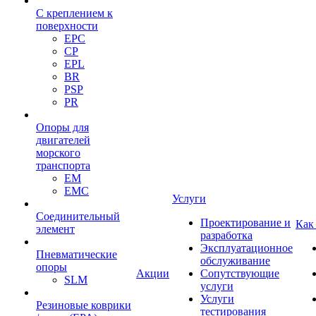
С креплением к
поверхности
EPC
CP
EPL
BR
PSP
PR
Опоры для
двигателей
морского
транспорта
EM
EMC
Услуги
Cоединительный
Проектирование и
Как
элемент
разработка
Эксплуатационное
Пневматические
обслуживание
опоры
Акции
Сопутствующие
SLM
услуги
Услуги
Резиновые коврики
тестирования