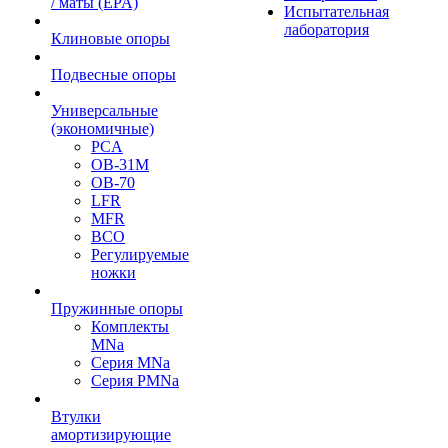
/ маты (EPA)
Испытательная
лаборатория
Клиновые опоры
Подвесные опоры
Универсальные
(экономичные)
PCA
ОВ-31М
OB-70
LFR
MFR
ВСО
Регулируемые
ножки
Пружинные опоры
Комплекты
MNa
Серия MNa
Серия PMNa
Втулки
амортизирующие