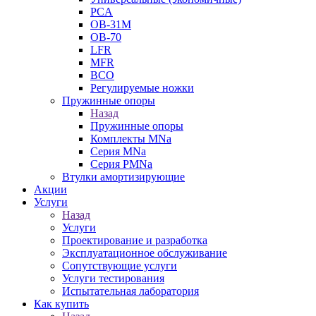
PCA
ОВ-31М
OB-70
LFR
MFR
ВСО
Регулируемые ножки
Пружинные опоры
Назад
Пружинные опоры
Комплекты MNa
Серия MNa
Серия PMNa
Втулки амортизирующие
Акции
Услуги
Назад
Услуги
Проектирование и разработка
Эксплуатационное обслуживание
Сопутствующие услуги
Услуги тестирования
Испытательная лаборатория
Как купить