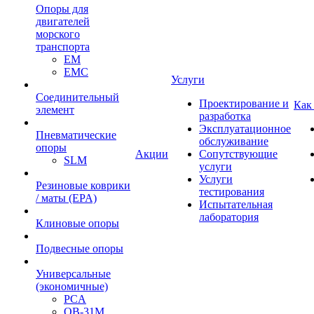
Опоры для
двигателей
морского
транспорта
EM
EMC
Услуги
Cоединительный
Проектирование и
Как
элемент
разработка
Эксплуатационное
Пневматические
обслуживание
опоры
Акции
Сопутствующие
SLM
услуги
Услуги
Резиновые коврики
тестирования
/ маты (EPA)
Испытательная
лаборатория
Клиновые опоры
Подвесные опоры
Универсальные
(экономичные)
PCA
ОВ-31М