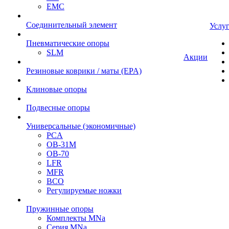
EMC
Cоединительный элемент
Услу
Пневматические опоры
SLM
Акции
Резиновые коврики / маты (EPA)
Клиновые опоры
Подвесные опоры
Универсальные (экономичные)
PCA
ОВ-31М
OB-70
LFR
MFR
ВСО
Регулируемые ножки
Пружинные опоры
Комплекты MNa
Серия MNa