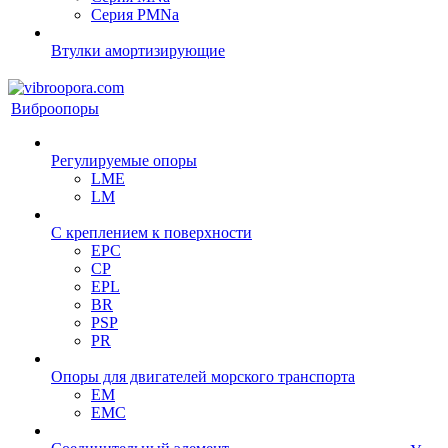
Серия PMNa
Втулки амортизирующие
Виброопоры
Регулируемые опоры
LME
LM
С креплением к поверхности
EPC
CP
EPL
BR
PSP
PR
Опоры для двигателей морского транспорта
EM
EMC