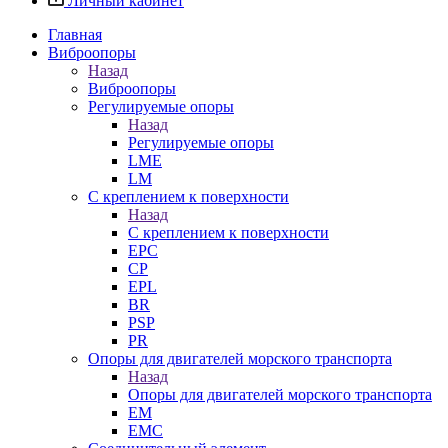
Личный кабинет
Главная
Виброопоры
Назад
Виброопоры
Регулируемые опоры
Назад
Регулируемые опоры
LME
LM
С креплением к поверхности
Назад
С креплением к поверхности
EPC
CP
EPL
BR
PSP
PR
Опоры для двигателей морского транспорта
Назад
Опоры для двигателей морского транспорта
EM
EMC