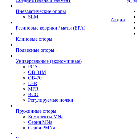
Cоединительный элемент
Услу
Пневматические опоры
SLM
Акции
Резиновые коврики / маты (EPA)
Клиновые опоры
Подвесные опоры
Универсальные (экономичные)
PCA
ОВ-31М
OB-70
LFR
MFR
ВСО
Регулируемые ножки
Пружинные опоры
Комплекты MNa
Серия MNa
Серия PMNa