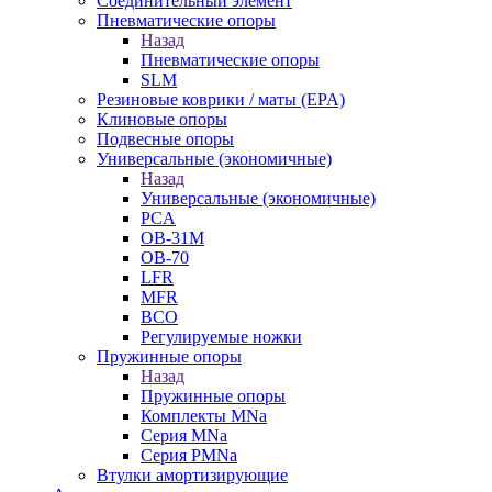
Cоединительный элемент
Пневматические опоры
Назад
Пневматические опоры
SLM
Резиновые коврики / маты (EPA)
Клиновые опоры
Подвесные опоры
Универсальные (экономичные)
Назад
Универсальные (экономичные)
PCA
ОВ-31М
OB-70
LFR
MFR
ВСО
Регулируемые ножки
Пружинные опоры
Назад
Пружинные опоры
Комплекты MNa
Серия MNa
Серия PMNa
Втулки амортизирующие