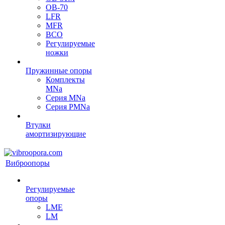
OB-70
LFR
MFR
ВСО
Регулируемые
ножки
Пружинные опоры
Комплекты
MNa
Серия MNa
Серия PMNa
Втулки
амортизирующие
Виброопоры
Регулируемые
опоры
LME
LM