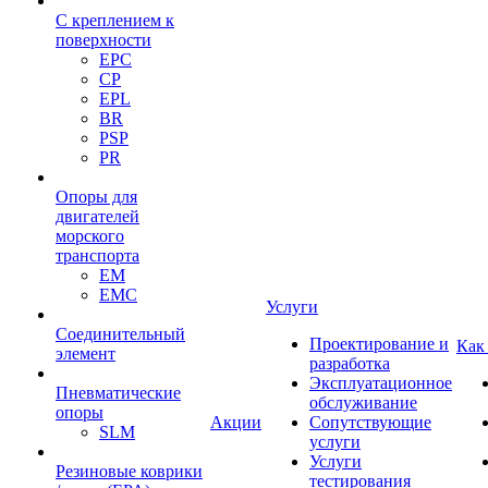
С креплением к
поверхности
EPC
CP
EPL
BR
PSP
PR
Опоры для
двигателей
морского
транспорта
EM
EMC
Услуги
Cоединительный
Проектирование и
Как
элемент
разработка
Эксплуатационное
Пневматические
обслуживание
опоры
Акции
Сопутствующие
SLM
услуги
Услуги
Резиновые коврики
тестирования