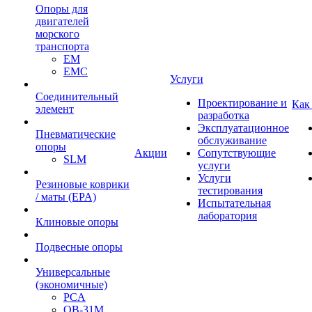
Опоры для
двигателей
морского
транспорта
EM
EMC
Услуги
Cоединительный
Проектирование и
Как
элемент
разработка
Эксплуатационное
Пневматические
обслуживание
опоры
Акции
Сопутствующие
SLM
услуги
Услуги
Резиновые коврики
тестирования
/ маты (EPA)
Испытательная
лаборатория
Клиновые опоры
Подвесные опоры
Универсальные
(экономичные)
PCA
ОВ-31М