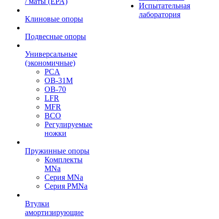
/ маты (EPA)
Испытательная
лаборатория
Клиновые опоры
Подвесные опоры
Универсальные
(экономичные)
PCA
ОВ-31М
OB-70
LFR
MFR
ВСО
Регулируемые
ножки
Пружинные опоры
Комплекты
MNa
Серия MNa
Серия PMNa
Втулки
амортизирующие