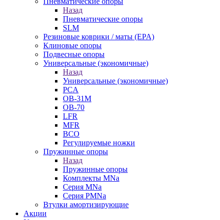
Пневматические опоры
Назад
Пневматические опоры
SLM
Резиновые коврики / маты (EPA)
Клиновые опоры
Подвесные опоры
Универсальные (экономичные)
Назад
Универсальные (экономичные)
PCA
ОВ-31М
OB-70
LFR
MFR
ВСО
Регулируемые ножки
Пружинные опоры
Назад
Пружинные опоры
Комплекты MNa
Серия MNa
Серия PMNa
Втулки амортизирующие
Акции