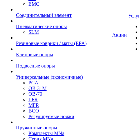
EMC
Cоединительный элемент
Услу
Пневматические опоры
SLM
Акции
Резиновые коврики / маты (EPA)
Клиновые опоры
Подвесные опоры
Универсальные (экономичные)
PCA
ОВ-31М
OB-70
LFR
MFR
ВСО
Регулируемые ножки
Пружинные опоры
Комплекты MNa
Серия MNa