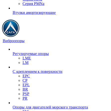
Серия PMNa
Втулки амортизирующие
Виброопоры
Регулируемые опоры
LME
LM
С креплением к поверхности
EPC
CP
EPL
BR
PSP
PR
Опоры для двигателей морского транспорта