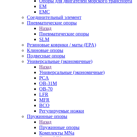
Опоры для двигателей морского транспорта
EM
EMC
Cоединительный элемент
Пневматические опоры
Назад
Пневматические опоры
SLM
Резиновые коврики / маты (EPA)
Клиновые опоры
Подвесные опоры
Универсальные (экономичные)
Назад
Универсальные (экономичные)
PCA
ОВ-31М
OB-70
LFR
MFR
ВСО
Регулируемые ножки
Пружинные опоры
Назад
Пружинные опоры
Комплекты MNa