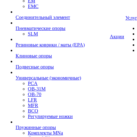
EM
EMC
Cоединительный элемент
Услу
Пневматические опоры
SLM
Акции
Резиновые коврики / маты (EPA)
Клиновые опоры
Подвесные опоры
Универсальные (экономичные)
PCA
ОВ-31М
OB-70
LFR
MFR
ВСО
Регулируемые ножки
Пружинные опоры
Комплекты MNa