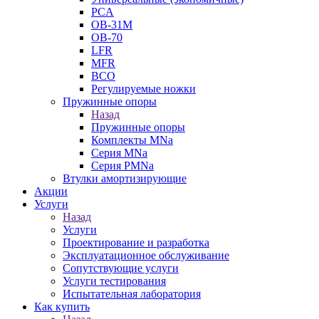
PCA
ОВ-31М
OB-70
LFR
MFR
ВСО
Регулируемые ножки
Пружинные опоры
Назад
Пружинные опоры
Комплекты MNa
Серия MNa
Серия PMNa
Втулки амортизирующие
Акции
Услуги
Назад
Услуги
Проектирование и разработка
Эксплуатационное обслуживание
Сопутствующие услуги
Услуги тестирования
Испытательная лаборатория
Как купить