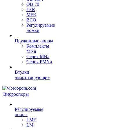
OB-70
LFR
MFR
ВСО
Регулируемые
ножки
Пружинные опоры
Комплекты
MNa
Серия MNa
Серия PMNa
Втулки
амортизирующие
Виброопоры
Регулируемые
опоры
LME
LM