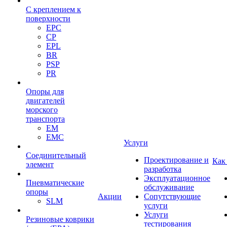
С креплением к
поверхности
EPC
CP
EPL
BR
PSP
PR
Опоры для
двигателей
морского
транспорта
EM
EMC
Услуги
Cоединительный
Проектирование и
Как
элемент
разработка
Эксплуатационное
Пневматические
обслуживание
опоры
Акции
Сопутствующие
SLM
услуги
Услуги
Резиновые коврики
тестирования