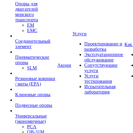
Опоры для
двигателей
морского
транспорта
EM
EMC
Услуги
Cоединительный
Проектирование и
Как
элемент
разработка
Эксплуатационное
Пневматические
обслуживание
опоры
Акции
Сопутствующие
SLM
услуги
Услуги
Резиновые коврики
тестирования
/ маты (EPA)
Испытательная
лаборатория
Клиновые опоры
Подвесные опоры
Универсальные
(экономичные)
PCA
ОВ-31М