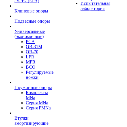
/ маты (EPA)
Испытательная
лаборатория
Клиновые опоры
Подвесные опоры
Универсальные
(экономичные)
PCA
ОВ-31М
OB-70
LFR
MFR
ВСО
Регулируемые
ножки
Пружинные опоры
Комплекты
MNa
Серия MNa
Серия PMNa
Втулки
амортизирующие