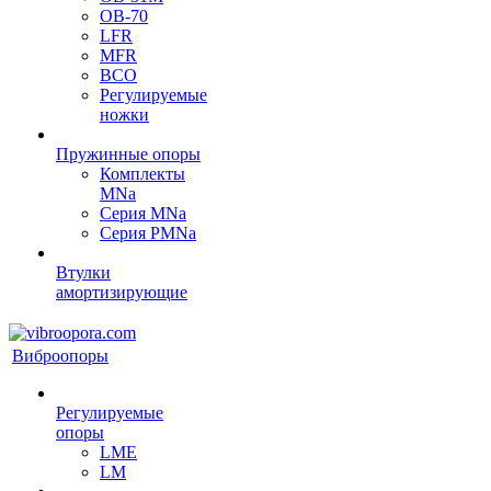
OB-70
LFR
MFR
ВСО
Регулируемые
ножки
Пружинные опоры
Комплекты
MNa
Серия MNa
Серия PMNa
Втулки
амортизирующие
Виброопоры
Регулируемые
опоры
LME
LM