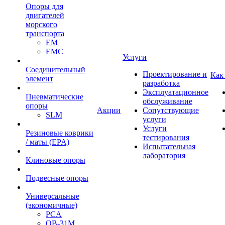
Опоры для
двигателей
морского
транспорта
EM
EMC
Услуги
Cоединительный
Проектирование и
Как
элемент
разработка
Эксплуатационное
Пневматические
обслуживание
опоры
Акции
Сопутствующие
SLM
услуги
Услуги
Резиновые коврики
тестирования
/ маты (EPA)
Испытательная
лаборатория
Клиновые опоры
Подвесные опоры
Универсальные
(экономичные)
PCA
ОВ-31М