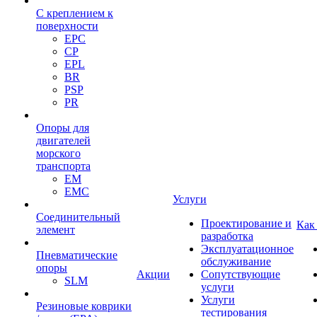
С креплением к
поверхности
EPC
CP
EPL
BR
PSP
PR
Опоры для
двигателей
морского
транспорта
EM
EMC
Услуги
Cоединительный
Проектирование и
Как
элемент
разработка
Эксплуатационное
Пневматические
обслуживание
опоры
Акции
Сопутствующие
SLM
услуги
Услуги
Резиновые коврики
тестирования