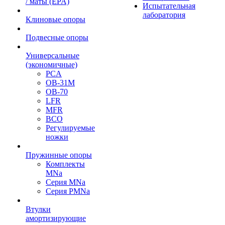
/ маты (EPA)
Испытательная
лаборатория
Клиновые опоры
Подвесные опоры
Универсальные
(экономичные)
PCA
ОВ-31М
OB-70
LFR
MFR
ВСО
Регулируемые
ножки
Пружинные опоры
Комплекты
MNa
Серия MNa
Серия PMNa
Втулки
амортизирующие