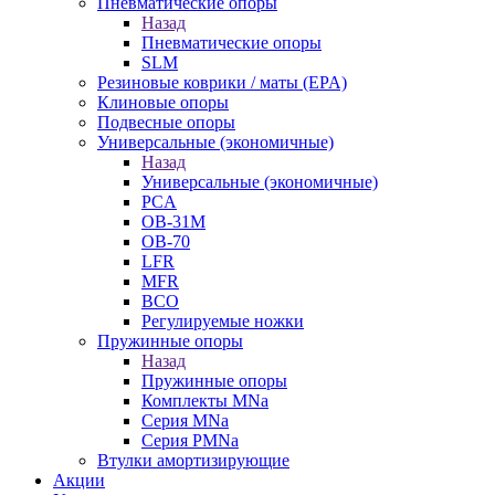
Пневматические опоры
Назад
Пневматические опоры
SLM
Резиновые коврики / маты (EPA)
Клиновые опоры
Подвесные опоры
Универсальные (экономичные)
Назад
Универсальные (экономичные)
PCA
ОВ-31М
OB-70
LFR
MFR
ВСО
Регулируемые ножки
Пружинные опоры
Назад
Пружинные опоры
Комплекты MNa
Серия MNa
Серия PMNa
Втулки амортизирующие
Акции