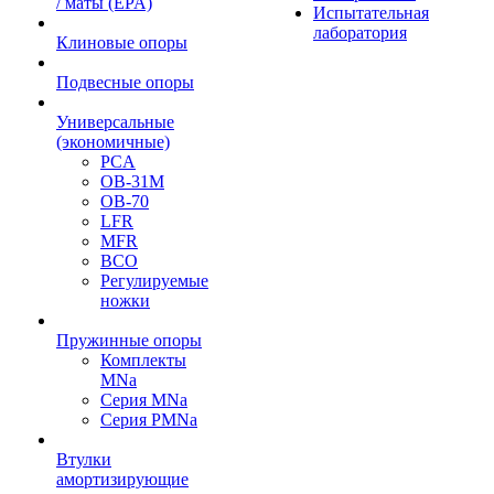
/ маты (EPA)
Испытательная
лаборатория
Клиновые опоры
Подвесные опоры
Универсальные
(экономичные)
PCA
ОВ-31М
OB-70
LFR
MFR
ВСО
Регулируемые
ножки
Пружинные опоры
Комплекты
MNa
Серия MNa
Серия PMNa
Втулки
амортизирующие