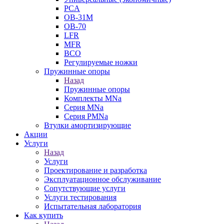
PCA
ОВ-31М
OB-70
LFR
MFR
ВСО
Регулируемые ножки
Пружинные опоры
Назад
Пружинные опоры
Комплекты MNa
Серия MNa
Серия PMNa
Втулки амортизирующие
Акции
Услуги
Назад
Услуги
Проектирование и разработка
Эксплуатационное обслуживание
Сопутствующие услуги
Услуги тестирования
Испытательная лаборатория
Как купить