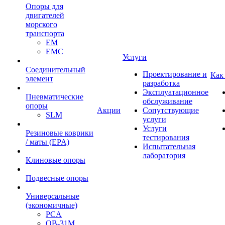
Опоры для
двигателей
морского
транспорта
EM
EMC
Услуги
Cоединительный
Проектирование и
Как
элемент
разработка
Эксплуатационное
Пневматические
обслуживание
опоры
Акции
Сопутствующие
SLM
услуги
Услуги
Резиновые коврики
тестирования
/ маты (EPA)
Испытательная
лаборатория
Клиновые опоры
Подвесные опоры
Универсальные
(экономичные)
PCA
ОВ-31М