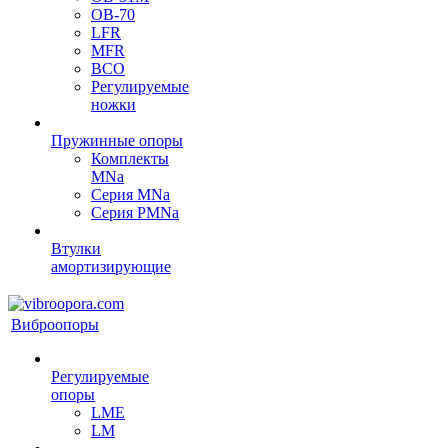
OB-70
LFR
MFR
ВСО
Регулируемые
ножки
Пружинные опоры
Комплекты
MNa
Серия MNa
Серия PMNa
Втулки
амортизирующие
Виброопоры
Регулируемые
опоры
LME
LM