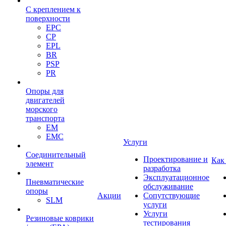
С креплением к
поверхности
EPC
CP
EPL
BR
PSP
PR
Опоры для
двигателей
морского
транспорта
EM
EMC
Услуги
Cоединительный
Проектирование и
Как
элемент
разработка
Эксплуатационное
Пневматические
обслуживание
опоры
Акции
Сопутствующие
SLM
услуги
Услуги
Резиновые коврики
тестирования