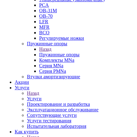
PCA
ОВ-31М
OB-70
LFR
MFR
ВСО
Регулируемые ножки
Пружинные опоры
Назад
Пружинные опоры
Комплекты MNa
Серия MNa
Серия PMNa
Втулки амортизирующие
Акции
Услуги
Назад
Услуги
Проектирование и разработка
Эксплуатационное обслуживание
Сопутствующие услуги
Услуги тестирования
Испытательная лаборатория
Как купить