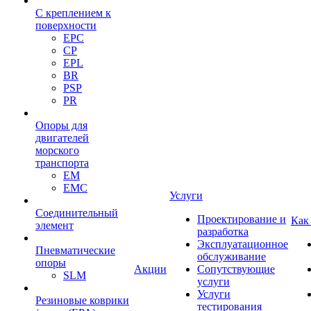
С креплением к
поверхности
EPC
CP
EPL
BR
PSP
PR
Опоры для
двигателей
морского
транспорта
EM
EMC
Услуги
Cоединительный
Проектирование и
Как
элемент
разработка
Эксплуатационное
Пневматические
обслуживание
опоры
Акции
Сопутствующие
SLM
услуги
Услуги
Резиновые коврики
тестирования