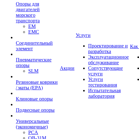
Опоры для
двигателей
морского
транспорта
EM
EMC
Услуги
Cоединительный
Проектирование и
Как
элемент
разработка
Эксплуатационное
Пневматические
обслуживание
опоры
Акции
Сопутствующие
SLM
услуги
Услуги
Резиновые коврики
тестирования
/ маты (EPA)
Испытательная
лаборатория
Клиновые опоры
Подвесные опоры
Универсальные
(экономичные)
PCA
ОВ-31М