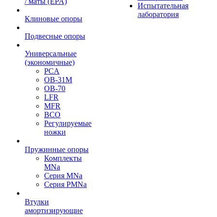
/ маты (EPA)
Испытательная
лаборатория
Клиновые опоры
Подвесные опоры
Универсальные
(экономичные)
PCA
ОВ-31М
OB-70
LFR
MFR
ВСО
Регулируемые
ножки
Пружинные опоры
Комплекты
MNa
Серия MNa
Серия PMNa
Втулки
амортизирующие