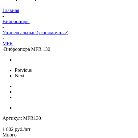
Главная
-
Виброопоры
-
Универсальные (экономичные)
-
MFR
-
Виброопора MFR 130
Previous
Next
Артикул:
MFR130
1 802
руб.
/шт
Много