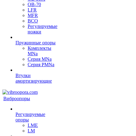
OB-70
LFR
MFR
ВСО
Регулируемые
ножки
Пружинные опоры
Комплекты
MNa
Серия MNa
Серия PMNa
Втулки
амортизирующие
Виброопоры
Регулируемые
опоры
LME
LM