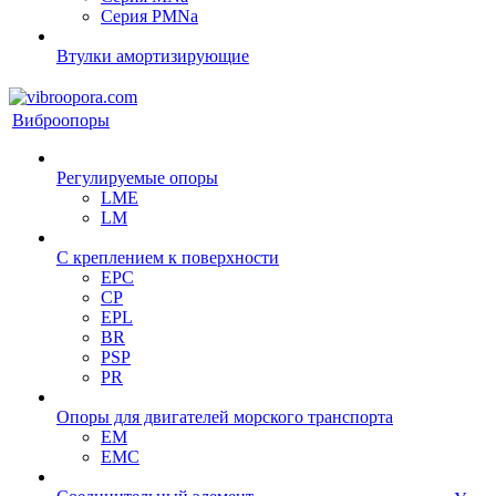
Серия PMNa
Втулки амортизирующие
Виброопоры
Регулируемые опоры
LME
LM
С креплением к поверхности
EPC
CP
EPL
BR
PSP
PR
Опоры для двигателей морского транспорта
EM
EMC