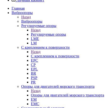
Личный кабинет
Главная
Виброопоры
Назад
Виброопоры
Регулируемые опоры
Назад
Регулируемые опоры
LME
LM
С креплением к поверхности
Назад
С креплением к поверхности
EPC
CP
EPL
BR
PSP
PR
Опоры для двигателей морского транспорта
Назад
Опоры для двигателей морского транспорта
EM
EMC