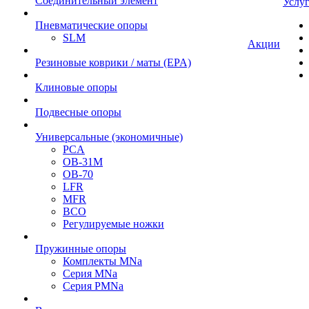
Cоединительный элемент
Услу
Пневматические опоры
SLM
Акции
Резиновые коврики / маты (EPA)
Клиновые опоры
Подвесные опоры
Универсальные (экономичные)
PCA
ОВ-31М
OB-70
LFR
MFR
ВСО
Регулируемые ножки
Пружинные опоры
Комплекты MNa
Серия MNa
Серия PMNa