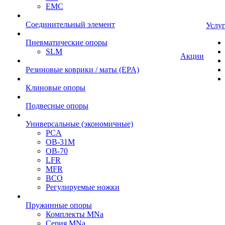
EMC
Cоединительный элемент
Услу
Пневматические опоры
SLM
Акции
Резиновые коврики / маты (EPA)
Клиновые опоры
Подвесные опоры
Универсальные (экономичные)
PCA
ОВ-31М
OB-70
LFR
MFR
ВСО
Регулируемые ножки
Пружинные опоры
Комплекты MNa
Серия MNa