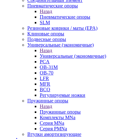
Cоединительный элемент
Пневматические опоры
Назад
Пневматические опоры
SLM
Резиновые коврики / маты (EPA)
Клиновые опоры
Подвесные опоры
Универсальные (экономичные)
Назад
Универсальные (экономичные)
PCA
ОВ-31М
OB-70
LFR
MFR
ВСО
Регулируемые ножки
Пружинные опоры
Назад
Пружинные опоры
Комплекты MNa
Серия MNa
Серия PMNa
Втулки амортизирующие