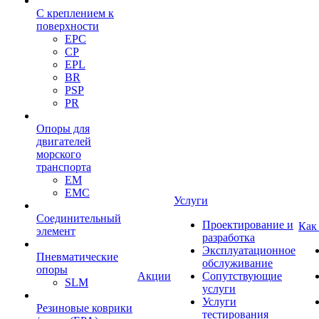
С креплением к
поверхности
EPC
CP
EPL
BR
PSP
PR
Опоры для
двигателей
морского
транспорта
EM
EMC
Услуги
Cоединительный
Проектирование и
Как
элемент
разработка
Эксплуатационное
Пневматические
обслуживание
опоры
Акции
Сопутствующие
SLM
услуги
Услуги
Резиновые коврики
тестирования