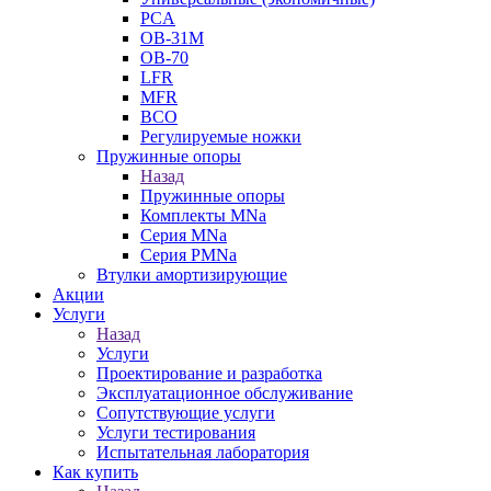
PCA
ОВ-31М
OB-70
LFR
MFR
ВСО
Регулируемые ножки
Пружинные опоры
Назад
Пружинные опоры
Комплекты MNa
Серия MNa
Серия PMNa
Втулки амортизирующие
Акции
Услуги
Назад
Услуги
Проектирование и разработка
Эксплуатационное обслуживание
Сопутствующие услуги
Услуги тестирования
Испытательная лаборатория
Как купить