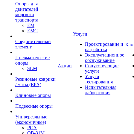
Опоры для
двигателей
морского
транспорта
EM
EMC
Услуги
Cоединительный
Проектирование и
Как
элемент
разработка
Эксплуатационное
Пневматические
обслуживание
опоры
Акции
Сопутствующие
SLM
услуги
Услуги
Резиновые коврики
тестирования
/ маты (EPA)
Испытательная
лаборатория
Клиновые опоры
Подвесные опоры
Универсальные
(экономичные)
PCA
ОВ-31М