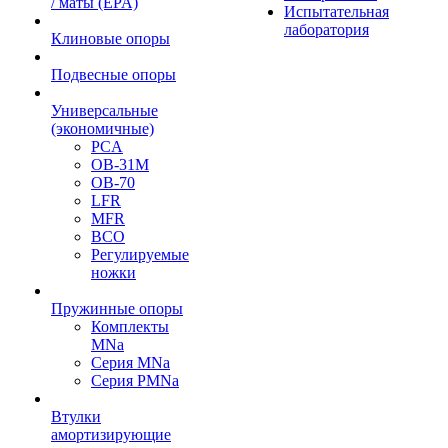
/ маты (EPA)
Испытательная
лаборатория
Клиновые опоры
Подвесные опоры
Универсальные
(экономичные)
PCA
ОВ-31М
OB-70
LFR
MFR
ВСО
Регулируемые
ножки
Пружинные опоры
Комплекты
MNa
Серия MNa
Серия PMNa
Втулки
амортизирующие