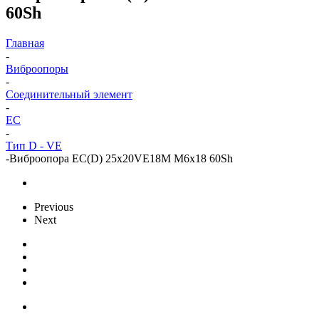
60Sh
Главная
-
Виброопоры
-
Cоединительный элемент
-
EC
-
Тип D - VE
-
Виброопора EC(D) 25x20VE18M M6x18 60Sh
Previous
Next