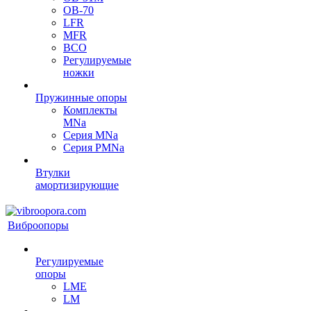
OB-70
LFR
MFR
ВСО
Регулируемые
ножки
Пружинные опоры
Комплекты
MNa
Серия MNa
Серия PMNa
Втулки
амортизирующие
Виброопоры
Регулируемые
опоры
LME
LM