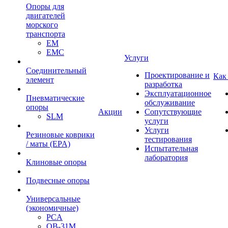
Опоры для
двигателей
морского
транспорта
EM
EMC
Услуги
Cоединительный
Проектирование и
Как
элемент
разработка
Эксплуатационное
Пневматические
обслуживание
опоры
Акции
Сопутствующие
SLM
услуги
Услуги
Резиновые коврики
тестирования
/ маты (EPA)
Испытательная
лаборатория
Клиновые опоры
Подвесные опоры
Универсальные
(экономичные)
PCA
ОВ-31М