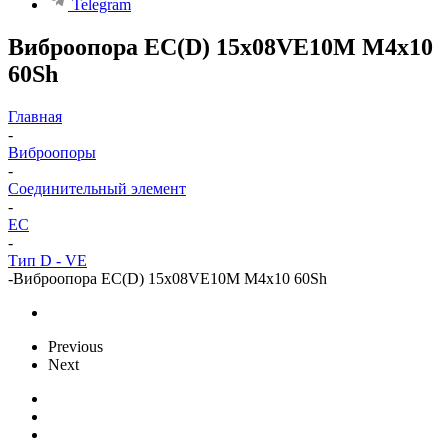
Telegram
Виброопора EC(D) 15x08VE10M M4x10
60Sh
Главная
-
Виброопоры
-
Cоединительный элемент
-
EC
-
Тип D - VE
-
Виброопора EC(D) 15x08VE10M M4x10 60Sh
Previous
Next