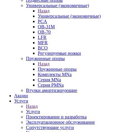
Подвесные опоры
Универсальные (экономичные)
Назад
Универсальные (экономичные)
PCA
ОВ-31М
OB-70
LFR
MFR
ВСО
Регулируемые ножки
Пружинные опоры
Назад
Пружинные опоры
Комплекты MNa
Серия MNa
Серия PMNa
Втулки амортизирующие
Акции
Услуги
Назад
Услуги
Проектирование и разработка
Эксплуатационное обслуживание
Сопутствующие услуги