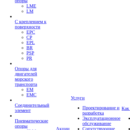
опоры
LME
LM
С креплением к
поверхности
EPC
CP
EPL
BR
PSP
PR
Опоры для
двигателей
морского
транспорта
EM
EMC
Услуги
Cоединительный
Проектирование и
Как
элемент
разработка
Эксплуатационное
Пневматические
обслуживание
опоры
Акции
Сопутствующие