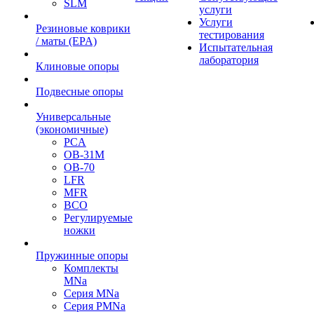
SLM
услуги
Услуги
Резиновые коврики
тестирования
/ маты (EPA)
Испытательная
лаборатория
Клиновые опоры
Подвесные опоры
Универсальные
(экономичные)
PCA
ОВ-31М
OB-70
LFR
MFR
ВСО
Регулируемые
ножки
Пружинные опоры
Комплекты
MNa
Серия MNa
Серия PMNa