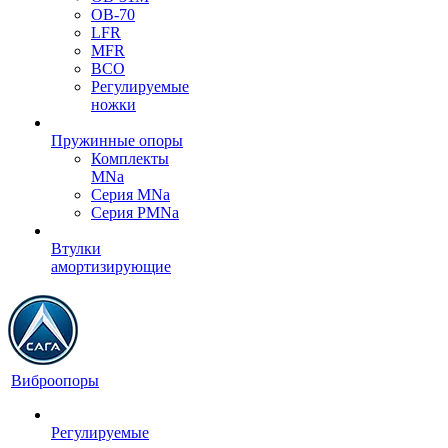
OB-70
LFR
MFR
ВСО
Регулируемые
ножки
Пружинные опоры
Комплекты
MNa
Серия MNa
Серия PMNa
Втулки
амортизирующие
Виброопоры
Регулируемые