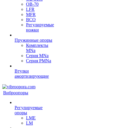
OB-70
LFR
MFR
ВСО
Регулируемые
ножки
Пружинные опоры
Комплекты
MNa
Серия MNa
Серия PMNa
Втулки
амортизирующие
Виброопоры
Регулируемые
опоры
LME
LM