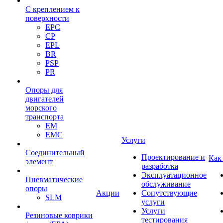
С креплением к
поверхности
EPC
CP
EPL
BR
PSP
PR
Опоры для
двигателей
морского
транспорта
EM
EMC
Услуги
Cоединительный
Проектирование и
Как
элемент
разработка
Эксплуатационное
Пневматические
обслуживание
опоры
Акции
Сопутствующие
SLM
услуги
Услуги
Резиновые коврики
тестирования