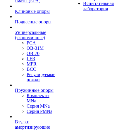
/ маты (EPA)
Испытательная
лаборатория
Клиновые опоры
Подвесные опоры
Универсальные
(экономичные)
PCA
ОВ-31М
OB-70
LFR
MFR
ВСО
Регулируемые
ножки
Пружинные опоры
Комплекты
MNa
Серия MNa
Серия PMNa
Втулки
амортизирующие