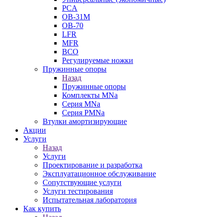
PCA
ОВ-31М
OB-70
LFR
MFR
ВСО
Регулируемые ножки
Пружинные опоры
Назад
Пружинные опоры
Комплекты MNa
Серия MNa
Серия PMNa
Втулки амортизирующие
Акции
Услуги
Назад
Услуги
Проектирование и разработка
Эксплуатационное обслуживание
Сопутствующие услуги
Услуги тестирования
Испытательная лаборатория
Как купить