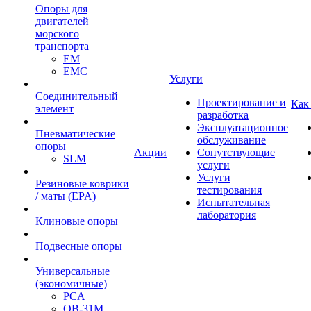
Опоры для
двигателей
морского
транспорта
EM
EMC
Услуги
Cоединительный
Проектирование и
Как
элемент
разработка
Эксплуатационное
Пневматические
обслуживание
опоры
Акции
Сопутствующие
SLM
услуги
Услуги
Резиновые коврики
тестирования
/ маты (EPA)
Испытательная
лаборатория
Клиновые опоры
Подвесные опоры
Универсальные
(экономичные)
PCA
ОВ-31М