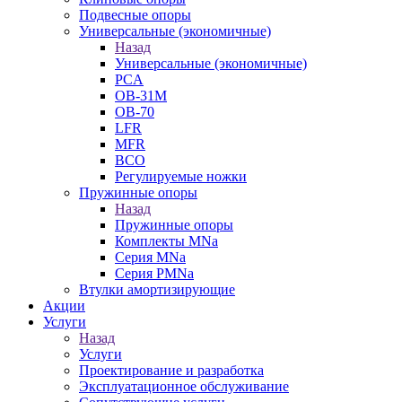
Подвесные опоры
Универсальные (экономичные)
Назад
Универсальные (экономичные)
PCA
ОВ-31М
OB-70
LFR
MFR
ВСО
Регулируемые ножки
Пружинные опоры
Назад
Пружинные опоры
Комплекты MNa
Серия MNa
Серия PMNa
Втулки амортизирующие
Акции
Услуги
Назад
Услуги
Проектирование и разработка
Эксплуатационное обслуживание