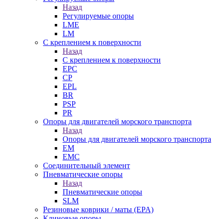
Назад
Регулируемые опоры
LME
LM
С креплением к поверхности
Назад
С креплением к поверхности
EPC
CP
EPL
BR
PSP
PR
Опоры для двигателей морского транспорта
Назад
Опоры для двигателей морского транспорта
EM
EMC
Cоединительный элемент
Пневматические опоры
Назад
Пневматические опоры
SLM
Резиновые коврики / маты (EPA)
Клиновые опоры