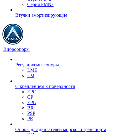
Серия PMNa
Втулки амортизирующие
Виброопоры
Регулируемые опоры
LME
LM
С креплением к поверхности
EPC
CP
EPL
BR
PSP
PR
Опоры для двигателей морского транспорта