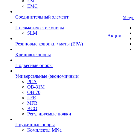
EM
EMC
Cоединительный элемент
Услу
Пневматические опоры
SLM
Акции
Резиновые коврики / маты (EPA)
Клиновые опоры
Подвесные опоры
Универсальные (экономичные)
PCA
ОВ-31М
OB-70
LFR
MFR
ВСО
Регулируемые ножки
Пружинные опоры
Комплекты MNa