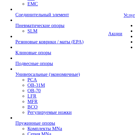
EMC
Cоединительный элемент
Услу
Пневматические опоры
SLM
Акции
Резиновые коврики / маты (EPA)
Клиновые опоры
Подвесные опоры
Универсальные (экономичные)
PCA
ОВ-31М
OB-70
LFR
MFR
ВСО
Регулируемые ножки
Пружинные опоры
Комплекты MNa
Серия MNa