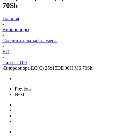
70Sh
Главная
-
Виброопоры
-
Cоединительный элемент
-
EC
-
Тип C - DD
-
Виброопора EC(C) 25x15DD06H M6 70Sh
Previous
Next