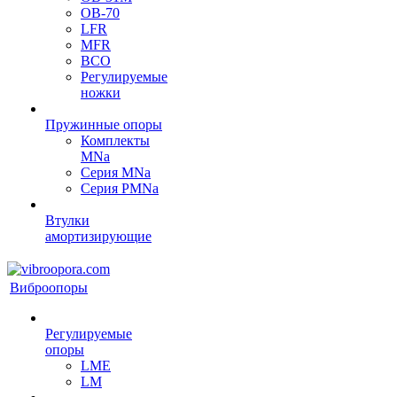
OB-70
LFR
MFR
ВСО
Регулируемые
ножки
Пружинные опоры
Комплекты
MNa
Серия MNa
Серия PMNa
Втулки
амортизирующие
Виброопоры
Регулируемые
опоры
LME
LM