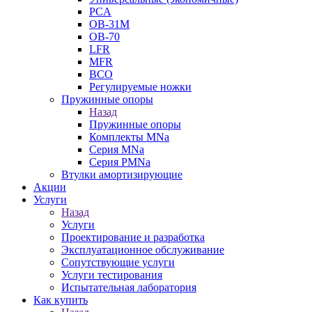
PCA
ОВ-31М
OB-70
LFR
MFR
ВСО
Регулируемые ножки
Пружинные опоры
Назад
Пружинные опоры
Комплекты MNa
Серия MNa
Серия PMNa
Втулки амортизирующие
Акции
Услуги
Назад
Услуги
Проектирование и разработка
Эксплуатационное обслуживание
Сопутствующие услуги
Услуги тестирования
Испытательная лаборатория
Как купить