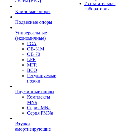
/ маты (EPA)
Испытательная
лаборатория
Клиновые опоры
Подвесные опоры
Универсальные
(экономичные)
PCA
ОВ-31М
OB-70
LFR
MFR
ВСО
Регулируемые
ножки
Пружинные опоры
Комплекты
MNa
Серия MNa
Серия PMNa
Втулки
амортизирующие