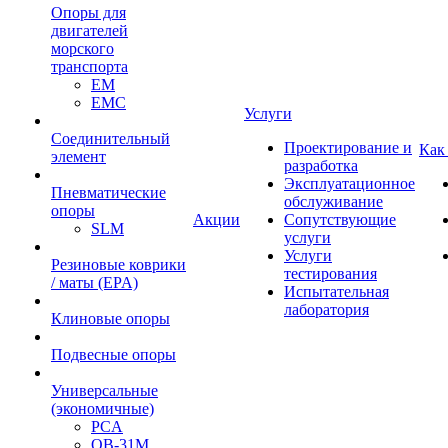
Опоры для
двигателей
морского
транспорта
EM
EMC
Услуги
Cоединительный
Проектирование и
Как
элемент
разработка
Эксплуатационное
Пневматические
обслуживание
опоры
Акции
Сопутствующие
SLM
услуги
Услуги
Резиновые коврики
тестирования
/ маты (EPA)
Испытательная
лаборатория
Клиновые опоры
Подвесные опоры
Универсальные
(экономичные)
PCA
ОВ-31М