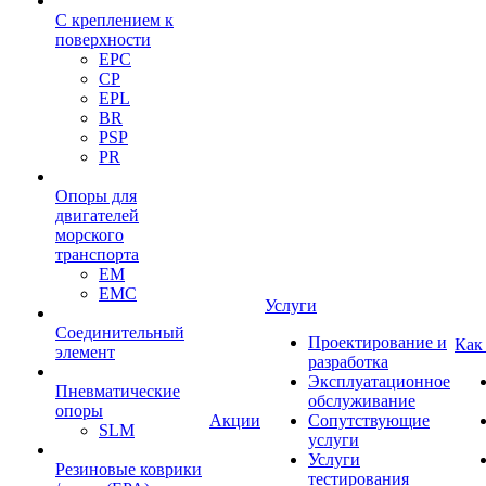
С креплением к
поверхности
EPC
CP
EPL
BR
PSP
PR
Опоры для
двигателей
морского
транспорта
EM
EMC
Услуги
Cоединительный
Проектирование и
Как
элемент
разработка
Эксплуатационное
Пневматические
обслуживание
опоры
Акции
Сопутствующие
SLM
услуги
Услуги
Резиновые коврики
тестирования