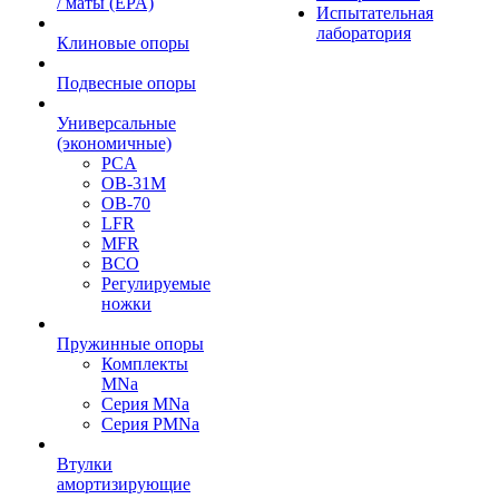
/ маты (EPA)
Испытательная
лаборатория
Клиновые опоры
Подвесные опоры
Универсальные
(экономичные)
PCA
ОВ-31М
OB-70
LFR
MFR
ВСО
Регулируемые
ножки
Пружинные опоры
Комплекты
MNa
Серия MNa
Серия PMNa
Втулки
амортизирующие