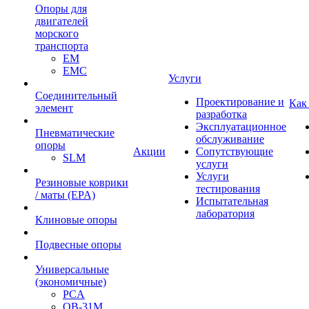
Опоры для
двигателей
морского
транспорта
EM
EMC
Услуги
Cоединительный
Проектирование и
Как
элемент
разработка
Эксплуатационное
Пневматические
обслуживание
опоры
Акции
Сопутствующие
SLM
услуги
Услуги
Резиновые коврики
тестирования
/ маты (EPA)
Испытательная
лаборатория
Клиновые опоры
Подвесные опоры
Универсальные
(экономичные)
PCA
ОВ-31М