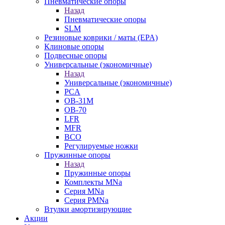
Пневматические опоры
Назад
Пневматические опоры
SLM
Резиновые коврики / маты (EPA)
Клиновые опоры
Подвесные опоры
Универсальные (экономичные)
Назад
Универсальные (экономичные)
PCA
ОВ-31М
OB-70
LFR
MFR
ВСО
Регулируемые ножки
Пружинные опоры
Назад
Пружинные опоры
Комплекты MNa
Серия MNa
Серия PMNa
Втулки амортизирующие
Акции