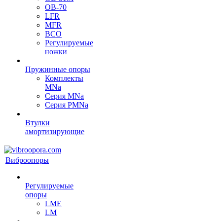
OB-70
LFR
MFR
ВСО
Регулируемые
ножки
Пружинные опоры
Комплекты
MNa
Серия MNa
Серия PMNa
Втулки
амортизирующие
Виброопоры
Регулируемые
опоры
LME
LM