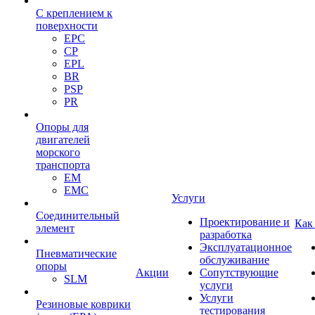
С креплением к
поверхности
EPC
CP
EPL
BR
PSP
PR
Опоры для
двигателей
морского
транспорта
EM
EMC
Услуги
Cоединительный
Проектирование и
Как
элемент
разработка
Эксплуатационное
Пневматические
обслуживание
опоры
Акции
Сопутствующие
SLM
услуги
Услуги
Резиновые коврики
тестирования