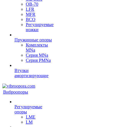
OB-70
LFR
MFR
ВСО
Регулируемые
ножки
Пружинные опоры
Комплекты
MNa
Серия MNa
Серия PMNa
Втулки
амортизирующие
Виброопоры
Регулируемые
опоры
LME
LM