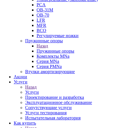
PCA
ОВ-31М
OB-70
LFR
MFR
ВСО
Регулируемые ножки
Пружинные опоры
Назад
Пружинные опоры
Комплекты MNa
Серия MNa
Серия PMNa
Втулки амортизирующие
Акции
Услуги
Назад
Услуги
Проектирование и разработка
Эксплуатационное обслуживание
Сопутствующие услуги
Услуги тестирования
Испытательная лаборатория
Как купить