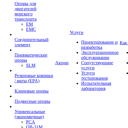
Опоры для
двигателей
морского
транспорта
EM
EMC
Услуги
Cоединительный
Проектирование и
Как
элемент
разработка
Эксплуатационное
Пневматические
обслуживание
опоры
Акции
Сопутствующие
SLM
услуги
Услуги
Резиновые коврики
тестирования
/ маты (EPA)
Испытательная
лаборатория
Клиновые опоры
Подвесные опоры
Универсальные
(экономичные)
PCA
ОВ-31М