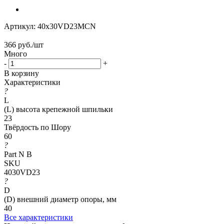
Артикул:
40x30VD23MCN
366
руб.
/шт
Много
-
+
В корзину
Характеристики
?
L
(L) высота крепежной шпильки
23
Твёрдость по Шору
60
?
Part N B
SKU
4030VD23
?
D
(D) внешний диаметр опоры, мм
40
Все характеристики