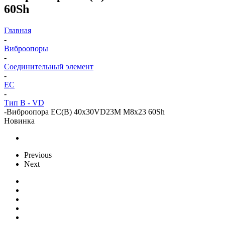
60Sh
Главная
-
Виброопоры
-
Cоединительный элемент
-
EC
-
Тип B - VD
-
Виброопора EC(B) 40x30VD23M M8x23 60Sh
Новинка
Previous
Next