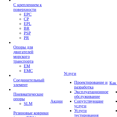
С креплением к
поверхности
EPC
CP
EPL
BR
PSP
PR
Опоры для
двигателей
морского
транспорта
EM
EMC
Услуги
Cоединительный
Проектирование и
Как
элемент
разработка
Эксплуатационное
Пневматические
обслуживание
опоры
Акции
Сопутствующие
SLM
услуги
Услуги
Резиновые коврики
тестирования