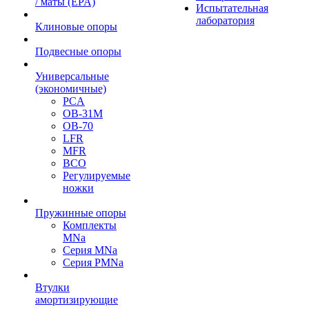
/ маты (EPA)
Испытательная
лаборатория
Клиновые опоры
Подвесные опоры
Универсальные
(экономичные)
PCA
ОВ-31М
OB-70
LFR
MFR
ВСО
Регулируемые
ножки
Пружинные опоры
Комплекты
MNa
Серия MNa
Серия PMNa
Втулки
амортизирующие