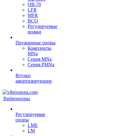
OB-70
LFR
MFR
ВСО
Регулируемые
ножки
Пружинные опоры
Комплекты
MNa
Серия MNa
Серия PMNa
Втулки
амортизирующие
Виброопоры
Регулируемые
опоры
LME
LM