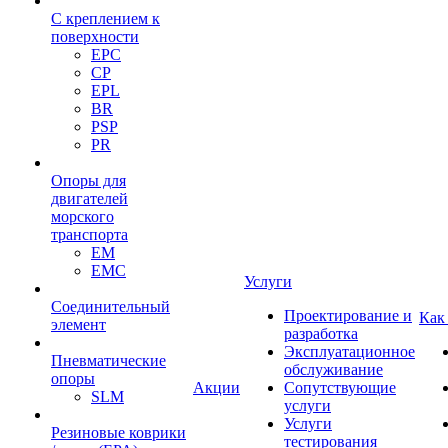
С креплением к
поверхности
EPC
CP
EPL
BR
PSP
PR
Опоры для
двигателей
морского
транспорта
EM
EMC
Услуги
Cоединительный
Проектирование и
Как
элемент
разработка
Эксплуатационное
Пневматические
обслуживание
опоры
Акции
Сопутствующие
SLM
услуги
Услуги
Резиновые коврики
тестирования