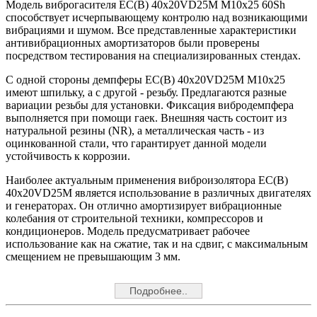
Модель виброгасителя EC(B) 40x20VD25M M10x25 60Sh
способствует исчерпывающему контролю над возникающими
вибрациями и шумом. Все представленные характеристики
антивибрационных амортизаторов были проверены
посредством тестирования на специализированных стендах.
С одной стороны демпферы EC(B) 40x20VD25M M10x25
имеют шпильку, а с другой - резьбу. Предлагаются разные
вариации резьбы для установки. Фиксация вибродемпфера
выполняется при помощи гаек. Внешняя часть состоит из
натуральной резины (NR), а металлическая часть - из
оцинкованной стали, что гарантирует данной модели
устойчивость к коррозии.
Наиболее актуальным применения виброизолятора EC(B)
40x20VD25M является использование в различных двигателях
и генераторах. Он отлично амортизирует вибрационные
колебания от строительной техники, компрессоров и
кондиционеров. Модель предусматривает рабочее
использование как на сжатие, так и на сдвиг, с максимальным
смещением не превышающим 3 мм.
Подробнее..