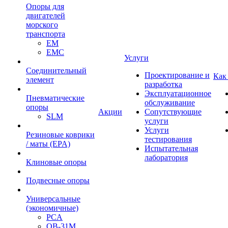
Опоры для
двигателей
морского
транспорта
EM
EMC
Услуги
Cоединительный
Проектирование и
Как
элемент
разработка
Эксплуатационное
Пневматические
обслуживание
опоры
Акции
Сопутствующие
SLM
услуги
Услуги
Резиновые коврики
тестирования
/ маты (EPA)
Испытательная
лаборатория
Клиновые опоры
Подвесные опоры
Универсальные
(экономичные)
PCA
ОВ-31М