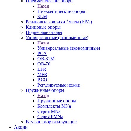
Пневматические опоры
Назад
Пневматические опоры
SLM
Резиновые коврики / маты (EPA)
Клиновые опоры
Подвесные опоры
Универсальные (экономичные)
Назад
Универсальные (экономичные)
PCA
ОВ-31М
OB-70
LFR
MFR
ВСО
Регулируемые ножки
Пружинные опоры
Назад
Пружинные опоры
Комплекты MNa
Серия MNa
Серия PMNa
Втулки амортизирующие
Акции