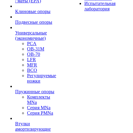
/ маты (EPA)
Испытательная
лаборатория
Клиновые опоры
Подвесные опоры
Универсальные
(экономичные)
PCA
ОВ-31М
OB-70
LFR
MFR
ВСО
Регулируемые
ножки
Пружинные опоры
Комплекты
MNa
Серия MNa
Серия PMNa
Втулки
амортизирующие