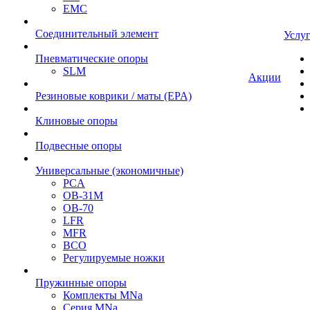
EMC
Cоединительный элемент
Услу
Пневматические опоры
SLM
Акции
Резиновые коврики / маты (EPA)
Клиновые опоры
Подвесные опоры
Универсальные (экономичные)
PCA
ОВ-31М
OB-70
LFR
MFR
ВСО
Регулируемые ножки
Пружинные опоры
Комплекты MNa
Серия MNa