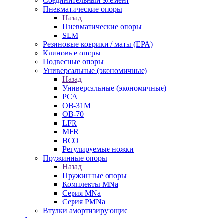
Cоединительный элемент
Пневматические опоры
Назад
Пневматические опоры
SLM
Резиновые коврики / маты (EPA)
Клиновые опоры
Подвесные опоры
Универсальные (экономичные)
Назад
Универсальные (экономичные)
PCA
ОВ-31М
OB-70
LFR
MFR
ВСО
Регулируемые ножки
Пружинные опоры
Назад
Пружинные опоры
Комплекты MNa
Серия MNa
Серия PMNa
Втулки амортизирующие