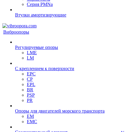
Серия PMNa
Втулки амортизирующие
Виброопоры
Регулируемые опоры
LME
LM
С креплением к поверхности
EPC
CP
EPL
BR
PSP
PR
Опоры для двигателей морского транспорта
EM
EMC