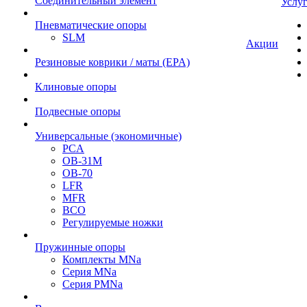
Cоединительный элемент
Услу
Пневматические опоры
SLM
Акции
Резиновые коврики / маты (EPA)
Клиновые опоры
Подвесные опоры
Универсальные (экономичные)
PCA
ОВ-31М
OB-70
LFR
MFR
ВСО
Регулируемые ножки
Пружинные опоры
Комплекты MNa
Серия MNa
Серия PMNa