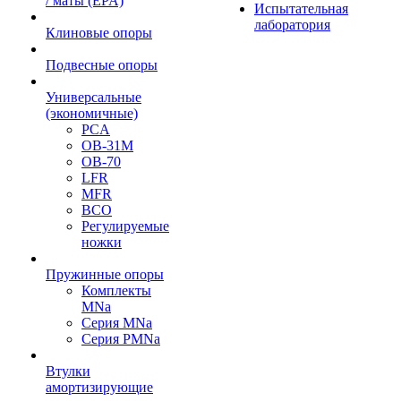
/ маты (EPA)
Испытательная
лаборатория
Клиновые опоры
Подвесные опоры
Универсальные
(экономичные)
PCA
ОВ-31М
OB-70
LFR
MFR
ВСО
Регулируемые
ножки
Пружинные опоры
Комплекты
MNa
Серия MNa
Серия PMNa
Втулки
амортизирующие