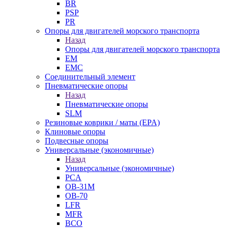
BR
PSP
PR
Опоры для двигателей морского транспорта
Назад
Опоры для двигателей морского транспорта
EM
EMC
Cоединительный элемент
Пневматические опоры
Назад
Пневматические опоры
SLM
Резиновые коврики / маты (EPA)
Клиновые опоры
Подвесные опоры
Универсальные (экономичные)
Назад
Универсальные (экономичные)
PCA
ОВ-31М
OB-70
LFR
MFR
ВСО