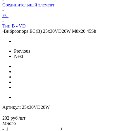
Cоединительный элемент
-
EC
-
Тип B - VD
-
Виброопора EC(B) 25x30VD20W M8x20 45Sh
Previous
Next
Артикул:
25x30VD20W
202
руб.
/шт
Много
-
+