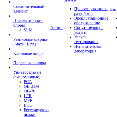
Cоединительный
Проектирование и
Как
элемент
разработка
Эксплуатационное
Пневматические
обслуживание
опоры
Акции
Сопутствующие
SLM
услуги
Услуги
Резиновые коврики
тестирования
/ маты (EPA)
Испытательная
лаборатория
Клиновые опоры
Подвесные опоры
Универсальные
(экономичные)
PCA
ОВ-31М
OB-70
LFR
MFR
ВСО
Регулируемые
ножки