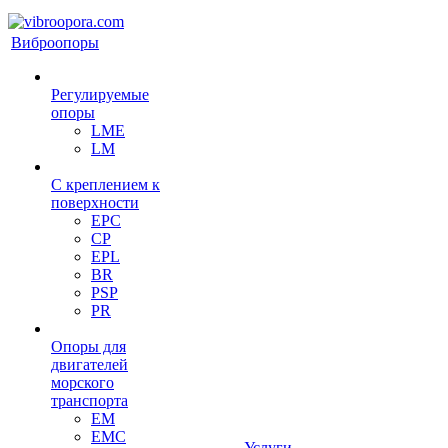
Виброопоры
Регулируемые
опоры
LME
LM
С креплением к
поверхности
EPC
CP
EPL
BR
PSP
PR
Опоры для
двигателей
морского
транспорта
EM
EMC
Услуги