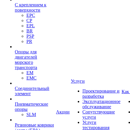
С креплением к
поверхности
EPC
CP
EPL
BR
PSP
PR
Опоры для
двигателей
морского
транспорта
EM
EMC
Услуги
Cоединительный
Проектирование и
Как
элемент
разработка
Эксплуатационное
Пневматические
обслуживание
опоры
Акции
Сопутствующие
SLM
услуги
Услуги
Резиновые коврики
тестирования