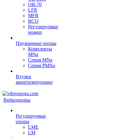
OB-70
LFR
MFR
ВСО
Регулируемые
ножки
Пружинные опоры
Комплекты
MNa
Серия MNa
Серия PMNa
Втулки
амортизирующие
Виброопоры
Регулируемые
опоры
LME
LM