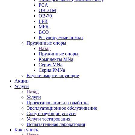
PCA
ОВ-31М
OB-70
LFR
MFR
ВСО
Регулируемые ножки
Пружинные опоры
Назад
Пружинные опоры
Комплекты MNa
Серия MNa
Серия PMNa
Втулки амортизирующие
Акции
Услуги
Назад
Услуги
Проектирование и разработка
Эксплуатационное обслуживание
Сопутствующие услуги
Услуги тестирования
Испытательная лаборатория
Как купить