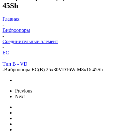
45Sh
Главная
-
Виброопоры
-
Cоединительный элемент
-
EC
-
Тип B - VD
-
Виброопора EC(B) 25x30VD16W M8x16 45Sh
Previous
Next