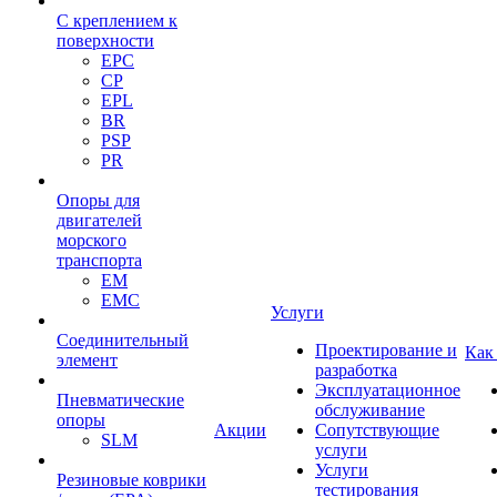
С креплением к
поверхности
EPC
CP
EPL
BR
PSP
PR
Опоры для
двигателей
морского
транспорта
EM
EMC
Услуги
Cоединительный
Проектирование и
Как
элемент
разработка
Эксплуатационное
Пневматические
обслуживание
опоры
Акции
Сопутствующие
SLM
услуги
Услуги
Резиновые коврики
тестирования