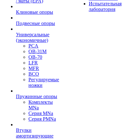
/ маты (EPA)
Испытательная
лаборатория
Клиновые опоры
Подвесные опоры
Универсальные
(экономичные)
PCA
ОВ-31М
OB-70
LFR
MFR
ВСО
Регулируемые
ножки
Пружинные опоры
Комплекты
MNa
Серия MNa
Серия PMNa
Втулки
амортизирующие