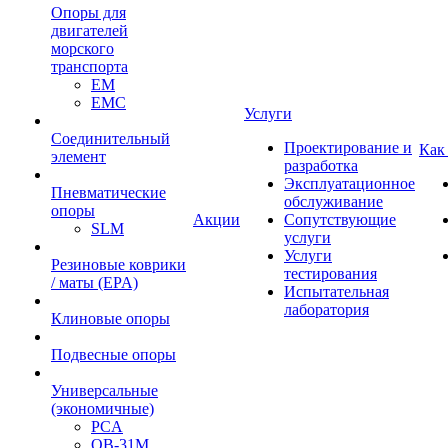
Опоры для
двигателей
морского
транспорта
EM
EMC
Услуги
Cоединительный
Проектирование и
Как
элемент
разработка
Эксплуатационное
Пневматические
обслуживание
опоры
Акции
Сопутствующие
SLM
услуги
Услуги
Резиновые коврики
тестирования
/ маты (EPA)
Испытательная
лаборатория
Клиновые опоры
Подвесные опоры
Универсальные
(экономичные)
PCA
ОВ-31М