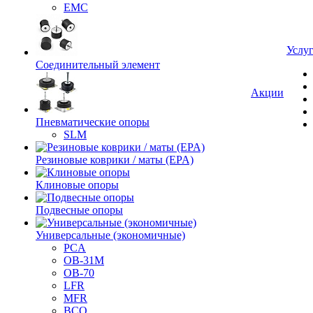
EMC
Услу
Cоединительный элемент
Акции
Пневматические опоры
SLM
Резиновые коврики / маты (EPA)
Клиновые опоры
Подвесные опоры
Универсальные (экономичные)
PCA
ОВ-31М
OB-70
LFR
MFR
ВСО