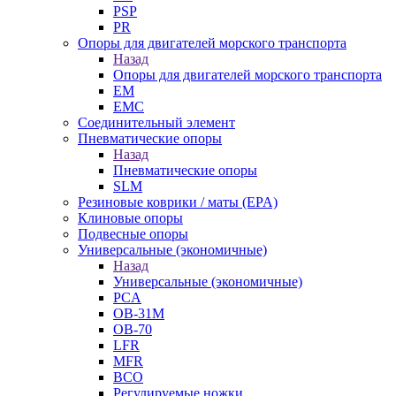
PSP
PR
Опоры для двигателей морского транспорта
Назад
Опоры для двигателей морского транспорта
EM
EMC
Cоединительный элемент
Пневматические опоры
Назад
Пневматические опоры
SLM
Резиновые коврики / маты (EPA)
Клиновые опоры
Подвесные опоры
Универсальные (экономичные)
Назад
Универсальные (экономичные)
PCA
ОВ-31М
OB-70
LFR
MFR
ВСО
Регулируемые ножки