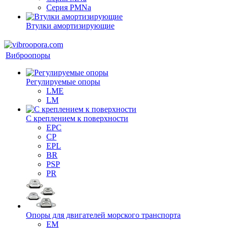
Серия PMNa
Втулки амортизирующие
Виброопоры
Регулируемые опоры
LME
LM
С креплением к поверхности
EPC
CP
EPL
BR
PSP
PR
Опоры для двигателей морского транспорта
EM