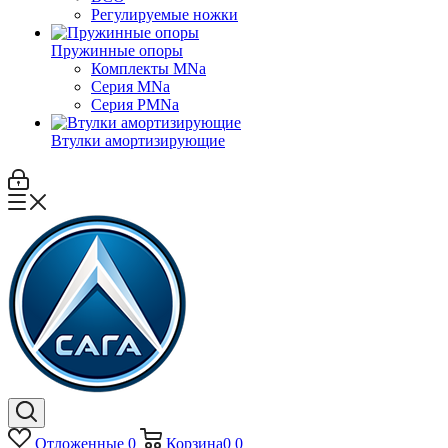
Регулируемые ножки
Пружинные опоры
Комплекты MNa
Серия MNa
Серия PMNa
Втулки амортизирующие
Отложенные
0
Корзина
0
0