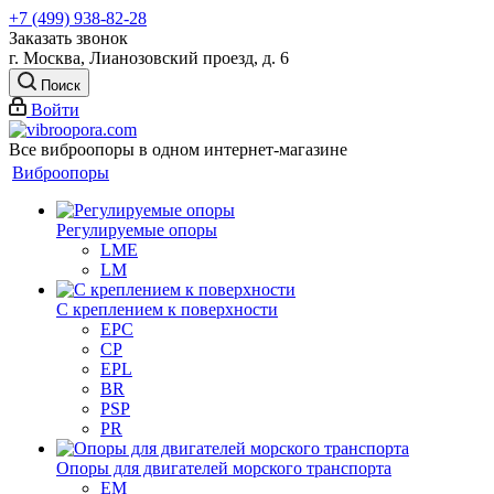
+7 (499) 938-82-28
Заказать звонок
г. Москва, Лианозовский проезд, д. 6
Поиск
Войти
Все виброопоры в одном интернет-магазине
Виброопоры
Регулируемые опоры
LME
LM
С креплением к поверхности
EPC
CP
EPL
BR
PSP
PR
Опоры для двигателей морского транспорта
EM