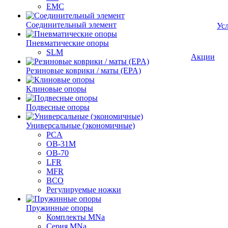
EMC
Cоединительный элемент
Ус
Пневматические опоры
SLM
Акции
Резиновые коврики / маты (EPA)
Клиновые опоры
Подвесные опоры
Универсальные (экономичные)
PCA
ОВ-31М
OB-70
LFR
MFR
ВСО
Регулируемые ножки
Пружинные опоры
Комплекты MNa
Серия MNa