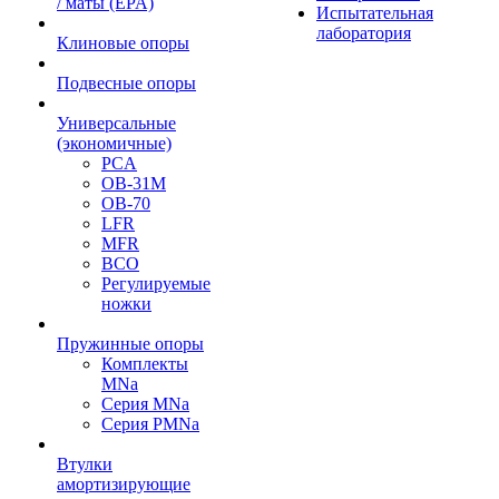
/ маты (EPA)
Испытательная
лаборатория
Клиновые опоры
Подвесные опоры
Универсальные
(экономичные)
PCA
ОВ-31М
OB-70
LFR
MFR
ВСО
Регулируемые
ножки
Пружинные опоры
Комплекты
MNa
Серия MNa
Серия PMNa
Втулки
амортизирующие