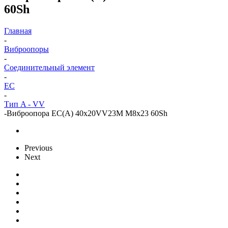
60Sh
Главная
-
Виброопоры
-
Cоединительный элемент
-
EC
-
Тип A - VV
-
Виброопора EC(A) 40x20VV23M M8x23 60Sh
Previous
Next