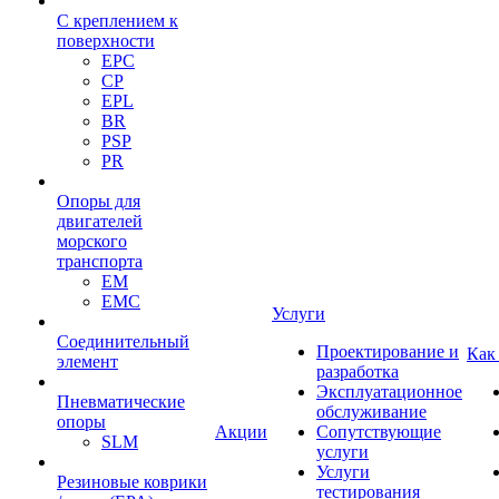
С креплением к
поверхности
EPC
CP
EPL
BR
PSP
PR
Опоры для
двигателей
морского
транспорта
EM
EMC
Услуги
Cоединительный
Проектирование и
Как
элемент
разработка
Эксплуатационное
Пневматические
обслуживание
опоры
Акции
Сопутствующие
SLM
услуги
Услуги
Резиновые коврики
тестирования