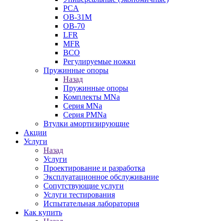
PCA
ОВ-31М
OB-70
LFR
MFR
ВСО
Регулируемые ножки
Пружинные опоры
Назад
Пружинные опоры
Комплекты MNa
Серия MNa
Серия PMNa
Втулки амортизирующие
Акции
Услуги
Назад
Услуги
Проектирование и разработка
Эксплуатационное обслуживание
Сопутствующие услуги
Услуги тестирования
Испытательная лаборатория
Как купить