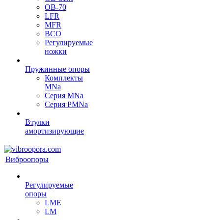
OB-70
LFR
MFR
ВСО
Регулируемые
ножки
Пружинные опоры
Комплекты
MNa
Серия MNa
Серия PMNa
Втулки
амортизирующие
Виброопоры
Регулируемые
опоры
LME
LM