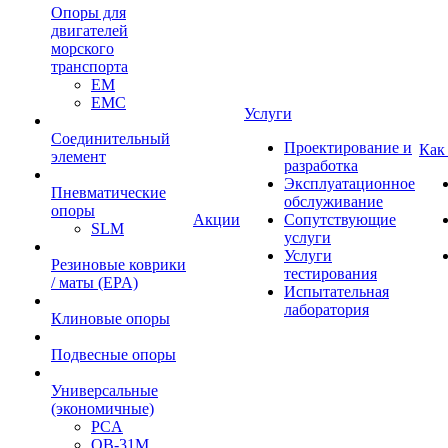
Опоры для
двигателей
морского
транспорта
EM
EMC
Услуги
Cоединительный
Проектирование и
Как
элемент
разработка
Эксплуатационное
Пневматические
обслуживание
опоры
Акции
Сопутствующие
SLM
услуги
Услуги
Резиновые коврики
тестирования
/ маты (EPA)
Испытательная
лаборатория
Клиновые опоры
Подвесные опоры
Универсальные
(экономичные)
PCA
ОВ-31М