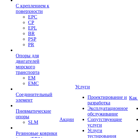
С креплением к
поверхности
EPC
CP
EPL
BR
PSP
PR
Опоры для
двигателей
морского
транспорта
EM
EMC
Услуги
Cоединительный
Проектирование и
Как
элемент
разработка
Эксплуатационное
Пневматические
обслуживание
опоры
Акции
Сопутствующие
SLM
услуги
Услуги
Резиновые коврики
тестирования