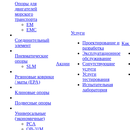
Опоры для
двигателей
морского
транспорта
EM
EMC
Услуги
Cоединительный
Проектирование и
Как
элемент
разработка
Эксплуатационное
Пневматические
обслуживание
опоры
Акции
Сопутствующие
SLM
услуги
Услуги
Резиновые коврики
тестирования
/ маты (EPA)
Испытательная
лаборатория
Клиновые опоры
Подвесные опоры
Универсальные
(экономичные)
PCA
ОВ-31М