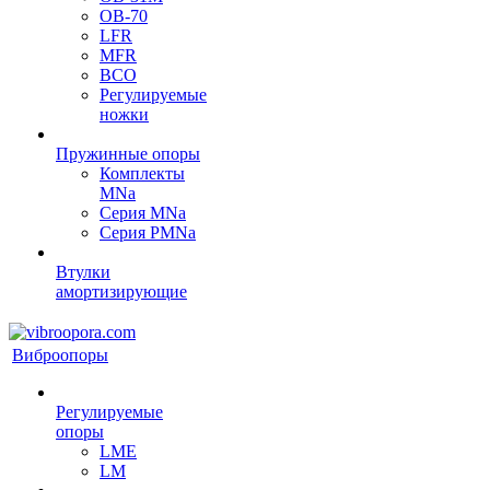
OB-70
LFR
MFR
ВСО
Регулируемые
ножки
Пружинные опоры
Комплекты
MNa
Серия MNa
Серия PMNa
Втулки
амортизирующие
Виброопоры
Регулируемые
опоры
LME
LM