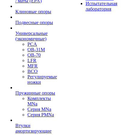
/ маты (EPA)
Испытательная
лаборатория
Клиновые опоры
Подвесные опоры
Универсальные
(экономичные)
PCA
ОВ-31М
OB-70
LFR
MFR
ВСО
Регулируемые
ножки
Пружинные опоры
Комплекты
MNa
Серия MNa
Серия PMNa
Втулки
амортизирующие