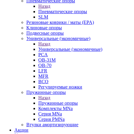
Пневматические опоры
Назад
Пневматические опоры
SLM
Резиновые коврики / маты (EPA)
Клиновые опоры
Подвесные опоры
Универсальные (экономичные)
Назад
Универсальные (экономичные)
PCA
ОВ-31М
OB-70
LFR
MFR
ВСО
Регулируемые ножки
Пружинные опоры
Назад
Пружинные опоры
Комплекты MNa
Серия MNa
Серия PMNa
Втулки амортизирующие
Акции