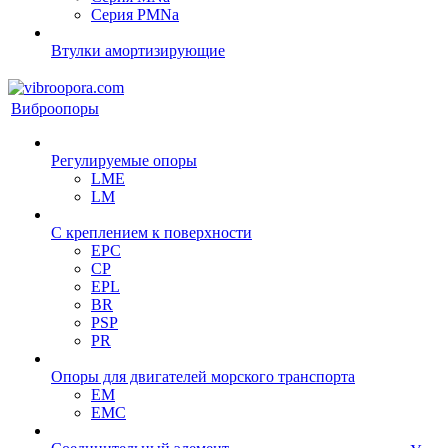
Серия PMNa
Втулки амортизирующие
Виброопоры
Регулируемые опоры
LME
LM
С креплением к поверхности
EPC
CP
EPL
BR
PSP
PR
Опоры для двигателей морского транспорта
EM
EMC