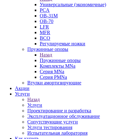
Универсальные (экономичные)
PCA
ОВ-31М
OB-70
LFR
MFR
ВСО
Регулируемые ножки
Пружинные опоры
Назад
Пружинные опоры
Комплекты MNa
Серия MNa
Серия PMNa
Втулки амортизирующие
Акции
Услуги
Назад
Услуги
Проектирование и разработка
Эксплуатационное обслуживание
Сопутствующие услуги
Услуги тестирования
Испытательная лаборатория
Как купить