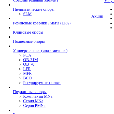
Cоединительный элемент
Услу
Пневматические опоры
SLM
Акции
Резиновые коврики / маты (EPA)
Клиновые опоры
Подвесные опоры
Универсальные (экономичные)
PCA
ОВ-31М
OB-70
LFR
MFR
ВСО
Регулируемые ножки
Пружинные опоры
Комплекты MNa
Серия MNa
Серия PMNa