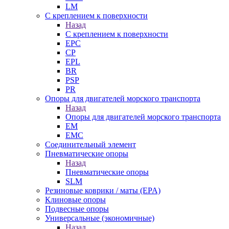
LM
С креплением к поверхности
Назад
С креплением к поверхности
EPC
CP
EPL
BR
PSP
PR
Опоры для двигателей морского транспорта
Назад
Опоры для двигателей морского транспорта
EM
EMC
Cоединительный элемент
Пневматические опоры
Назад
Пневматические опоры
SLM
Резиновые коврики / маты (EPA)
Клиновые опоры
Подвесные опоры
Универсальные (экономичные)
Назад