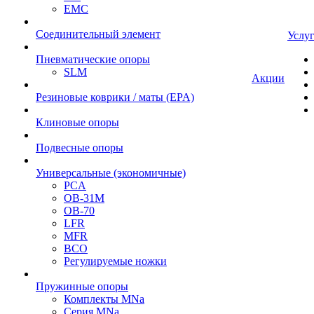
EMC
Cоединительный элемент
Услу
Пневматические опоры
SLM
Акции
Резиновые коврики / маты (EPA)
Клиновые опоры
Подвесные опоры
Универсальные (экономичные)
PCA
ОВ-31М
OB-70
LFR
MFR
ВСО
Регулируемые ножки
Пружинные опоры
Комплекты MNa
Серия MNa