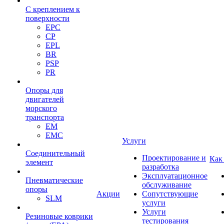
С креплением к
поверхности
EPC
CP
EPL
BR
PSP
PR
Опоры для
двигателей
морского
транспорта
EM
EMC
Услуги
Cоединительный
Проектирование и
Как
элемент
разработка
Эксплуатационное
Пневматические
обслуживание
опоры
Акции
Сопутствующие
SLM
услуги
Услуги
Резиновые коврики
тестирования