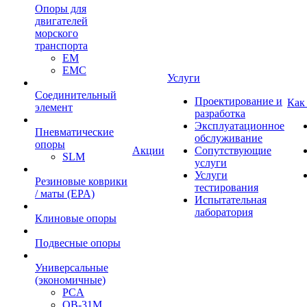
Опоры для
двигателей
морского
транспорта
EM
EMC
Услуги
Cоединительный
Проектирование и
Как
элемент
разработка
Эксплуатационное
Пневматические
обслуживание
опоры
Акции
Сопутствующие
SLM
услуги
Услуги
Резиновые коврики
тестирования
/ маты (EPA)
Испытательная
лаборатория
Клиновые опоры
Подвесные опоры
Универсальные
(экономичные)
PCA
ОВ-31М