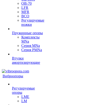
OB-70
LFR
MFR
ВСО
Регулируемые
ножки
Пружинные опоры
Комплекты
MNa
Серия MNa
Серия PMNa
Втулки
амортизирующие
Виброопоры
Регулируемые
опоры
LME
LM