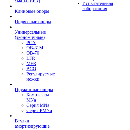
/ маты (EPA)
Испытательная
лаборатория
Клиновые опоры
Подвесные опоры
Универсальные
(экономичные)
PCA
ОВ-31М
OB-70
LFR
MFR
ВСО
Регулируемые
ножки
Пружинные опоры
Комплекты
MNa
Серия MNa
Серия PMNa
Втулки
амортизирующие