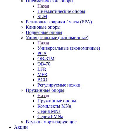
Пневматические опоры
Назад
Пневматические опоры
SLM
Резиновые коврики / маты (EPA)
Клиновые опоры
Подвесные опоры
Универсальные (экономичные)
Назад
Универсальные (экономичные)
PCA
ОВ-31М
OB-70
LFR
MFR
ВСО
Регулируемые ножки
Пружинные опоры
Назад
Пружинные опоры
Комплекты MNa
Серия MNa
Серия PMNa
Втулки амортизирующие
Акции