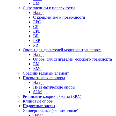
LM
С креплением к поверхности
Назад
С креплением к поверхности
EPC
CP
EPL
BR
PSP
PR
Опоры для двигателей морского транспорта
Назад
Опоры для двигателей морского транспорта
EM
EMC
Cоединительный элемент
Пневматические опоры
Назад
Пневматические опоры
SLM
Резиновые коврики / маты (EPA)
Клиновые опоры
Подвесные опоры
Универсальные (экономичные)
Назад