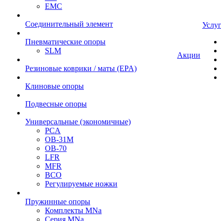
EMC
Cоединительный элемент
Услу
Пневматические опоры
SLM
Акции
Резиновые коврики / маты (EPA)
Клиновые опоры
Подвесные опоры
Универсальные (экономичные)
PCA
ОВ-31М
OB-70
LFR
MFR
ВСО
Регулируемые ножки
Пружинные опоры
Комплекты MNa
Серия MNa