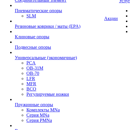
Cоединительный элемент
Услу
Пневматические опоры
SLM
Акции
Резиновые коврики / маты (EPA)
Клиновые опоры
Подвесные опоры
Универсальные (экономичные)
PCA
ОВ-31М
OB-70
LFR
MFR
ВСО
Регулируемые ножки
Пружинные опоры
Комплекты MNa
Серия MNa
Серия PMNa