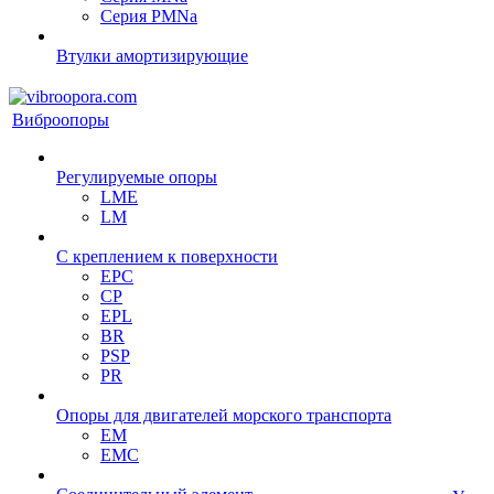
Серия PMNa
Втулки амортизирующие
Виброопоры
Регулируемые опоры
LME
LM
С креплением к поверхности
EPC
CP
EPL
BR
PSP
PR
Опоры для двигателей морского транспорта
EM
EMC