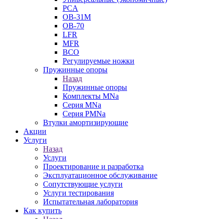
PCA
ОВ-31М
OB-70
LFR
MFR
ВСО
Регулируемые ножки
Пружинные опоры
Назад
Пружинные опоры
Комплекты MNa
Серия MNa
Серия PMNa
Втулки амортизирующие
Акции
Услуги
Назад
Услуги
Проектирование и разработка
Эксплуатационное обслуживание
Сопутствующие услуги
Услуги тестирования
Испытательная лаборатория
Как купить