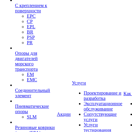
С креплением к
поверхности
EPC
CP
EPL
BR
PSP
PR
Опоры для
двигателей
морского
транспорта
EM
EMC
Услуги
Cоединительный
Проектирование и
Как
элемент
разработка
Эксплуатационное
Пневматические
обслуживание
опоры
Акции
Сопутствующие
SLM
услуги
Услуги
Резиновые коврики
тестирования