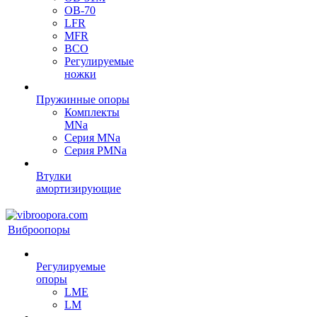
OB-70
LFR
MFR
ВСО
Регулируемые
ножки
Пружинные опоры
Комплекты
MNa
Серия MNa
Серия PMNa
Втулки
амортизирующие
Виброопоры
Регулируемые
опоры
LME
LM