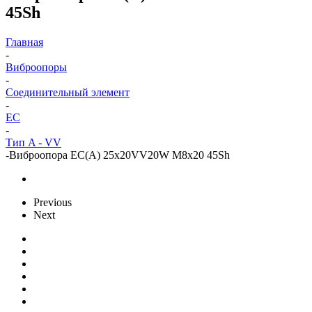
45Sh
Главная
-
Виброопоры
-
Cоединительный элемент
-
EC
-
Тип A - VV
-
Виброопора EC(A) 25x20VV20W M8x20 45Sh
Previous
Next