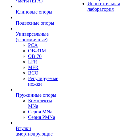
/ маты (EPA)
Испытательная
лаборатория
Клиновые опоры
Подвесные опоры
Универсальные
(экономичные)
PCA
ОВ-31М
OB-70
LFR
MFR
ВСО
Регулируемые
ножки
Пружинные опоры
Комплекты
MNa
Серия MNa
Серия PMNa
Втулки
амортизирующие