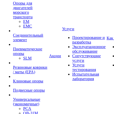
Опоры для
двигателей
морского
транспорта
EM
EMC
Услуги
Cоединительный
Проектирование и
Как
элемент
разработка
Эксплуатационное
Пневматические
обслуживание
опоры
Акции
Сопутствующие
SLM
услуги
Услуги
Резиновые коврики
тестирования
/ маты (EPA)
Испытательная
лаборатория
Клиновые опоры
Подвесные опоры
Универсальные
(экономичные)
PCA
ОВ-31М