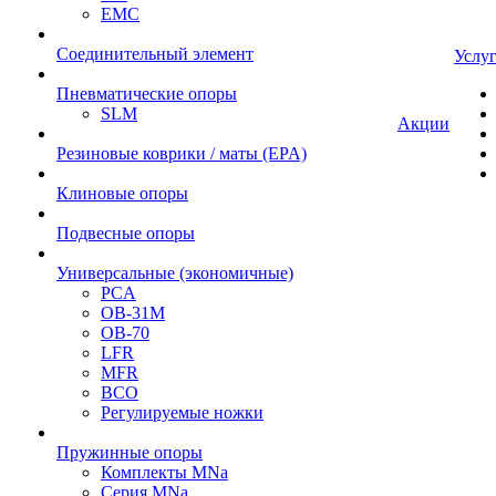
EMC
Cоединительный элемент
Услу
Пневматические опоры
SLM
Акции
Резиновые коврики / маты (EPA)
Клиновые опоры
Подвесные опоры
Универсальные (экономичные)
PCA
ОВ-31М
OB-70
LFR
MFR
ВСО
Регулируемые ножки
Пружинные опоры
Комплекты MNa
Серия MNa