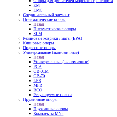
Опоры для двигателей морского транспорта
EM
EMC
Cоединительный элемент
Пневматические опоры
Назад
Пневматические опоры
SLM
Резиновые коврики / маты (EPA)
Клиновые опоры
Подвесные опоры
Универсальные (экономичные)
Назад
Универсальные (экономичные)
PCA
ОВ-31М
OB-70
LFR
MFR
ВСО
Регулируемые ножки
Пружинные опоры
Назад
Пружинные опоры
Комплекты MNa