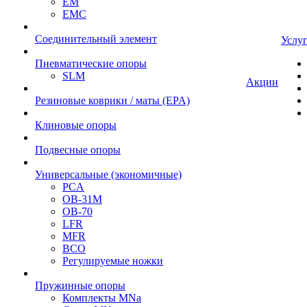
EM
EMC
Cоединительный элемент
Услу
Пневматические опоры
SLM
Акции
Резиновые коврики / маты (EPA)
Клиновые опоры
Подвесные опоры
Универсальные (экономичные)
PCA
ОВ-31М
OB-70
LFR
MFR
ВСО
Регулируемые ножки
Пружинные опоры
Комплекты MNa