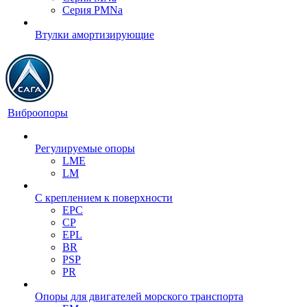
Серия PMNa
Втулки амортизирующие
Виброопоры
Регулируемые опоры
LME
LM
С креплением к поверхности
EPC
CP
EPL
BR
PSP
PR
Опоры для двигателей морского транспорта