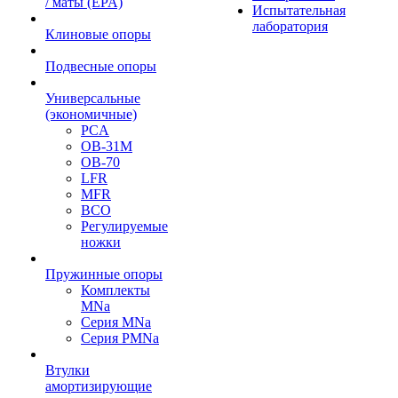
/ маты (EPA)
Испытательная
лаборатория
Клиновые опоры
Подвесные опоры
Универсальные
(экономичные)
PCA
ОВ-31М
OB-70
LFR
MFR
ВСО
Регулируемые
ножки
Пружинные опоры
Комплекты
MNa
Серия MNa
Серия PMNa
Втулки
амортизирующие