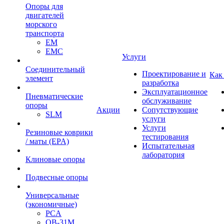
Опоры для
двигателей
морского
транспорта
EM
EMC
Услуги
Cоединительный
Проектирование и
Как
элемент
разработка
Эксплуатационное
Пневматические
обслуживание
опоры
Акции
Сопутствующие
SLM
услуги
Услуги
Резиновые коврики
тестирования
/ маты (EPA)
Испытательная
лаборатория
Клиновые опоры
Подвесные опоры
Универсальные
(экономичные)
PCA
ОВ-31М