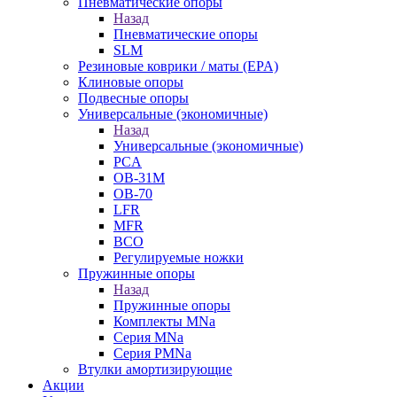
Пневматические опоры
Назад
Пневматические опоры
SLM
Резиновые коврики / маты (EPA)
Клиновые опоры
Подвесные опоры
Универсальные (экономичные)
Назад
Универсальные (экономичные)
PCA
ОВ-31М
OB-70
LFR
MFR
ВСО
Регулируемые ножки
Пружинные опоры
Назад
Пружинные опоры
Комплекты MNa
Серия MNa
Серия PMNa
Втулки амортизирующие
Акции