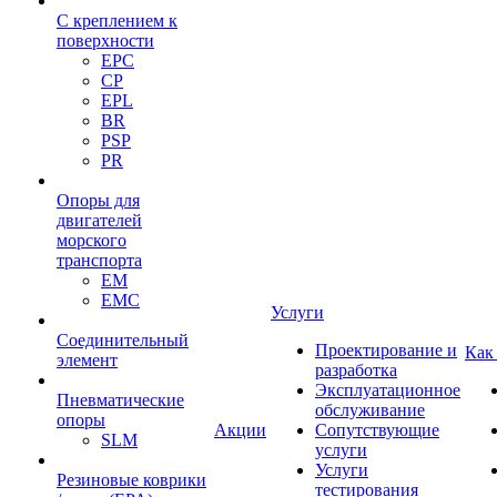
С креплением к
поверхности
EPC
CP
EPL
BR
PSP
PR
Опоры для
двигателей
морского
транспорта
EM
EMC
Услуги
Cоединительный
Проектирование и
Как
элемент
разработка
Эксплуатационное
Пневматические
обслуживание
опоры
Акции
Сопутствующие
SLM
услуги
Услуги
Резиновые коврики
тестирования