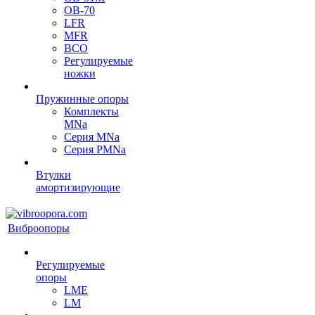
OB-70
LFR
MFR
ВСО
Регулируемые
ножки
Пружинные опоры
Комплекты
MNa
Серия MNa
Серия PMNa
Втулки
амортизирующие
Виброопоры
Регулируемые
опоры
LME
LM