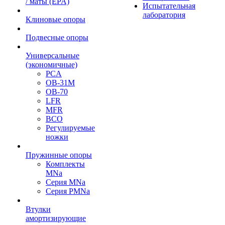
/ маты (EPA)
Испытательная
лаборатория
Клиновые опоры
Подвесные опоры
Универсальные
(экономичные)
PCA
ОВ-31М
OB-70
LFR
MFR
ВСО
Регулируемые
ножки
Пружинные опоры
Комплекты
MNa
Серия MNa
Серия PMNa
Втулки
амортизирующие