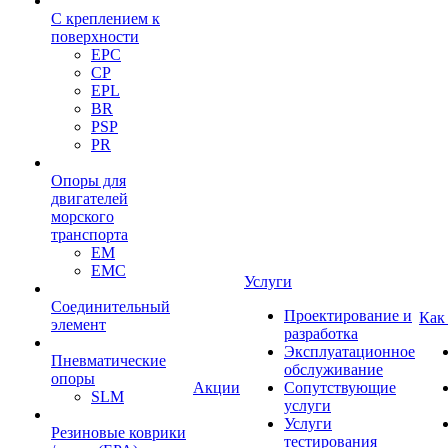
С креплением к
поверхности
EPC
CP
EPL
BR
PSP
PR
Опоры для
двигателей
морского
транспорта
EM
EMC
Услуги
Cоединительный
Проектирование и
Как
элемент
разработка
Эксплуатационное
Пневматические
обслуживание
опоры
Акции
Сопутствующие
SLM
услуги
Услуги
Резиновые коврики
тестирования