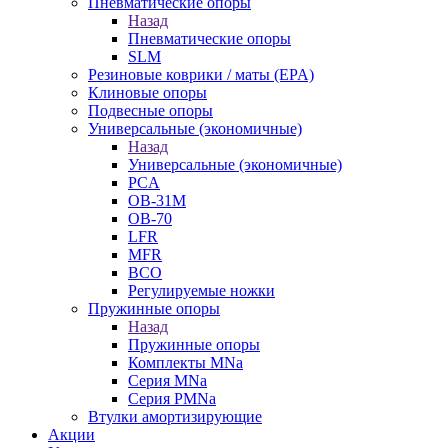
Пневматические опоры
Назад
Пневматические опоры
SLM
Резиновые коврики / маты (EPA)
Клиновые опоры
Подвесные опоры
Универсальные (экономичные)
Назад
Универсальные (экономичные)
PCA
ОВ-31М
OB-70
LFR
MFR
ВСО
Регулируемые ножки
Пружинные опоры
Назад
Пружинные опоры
Комплекты MNa
Серия MNa
Серия PMNa
Втулки амортизирующие
Акции