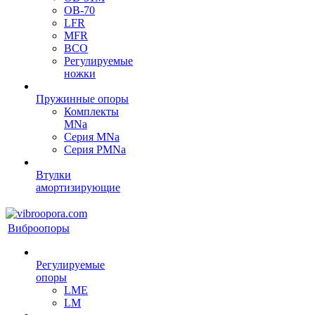
OB-70
LFR
MFR
ВСО
Регулируемые
ножки
Пружинные опоры
Комплекты
MNa
Серия MNa
Серия PMNa
Втулки
амортизирующие
Виброопоры
Регулируемые
опоры
LME
LM