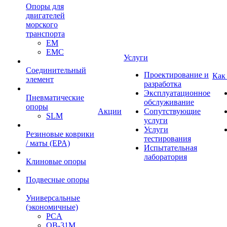
Опоры для
двигателей
морского
транспорта
EM
EMC
Услуги
Cоединительный
Проектирование и
Как
элемент
разработка
Эксплуатационное
Пневматические
обслуживание
опоры
Акции
Сопутствующие
SLM
услуги
Услуги
Резиновые коврики
тестирования
/ маты (EPA)
Испытательная
лаборатория
Клиновые опоры
Подвесные опоры
Универсальные
(экономичные)
PCA
ОВ-31М