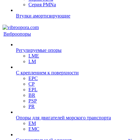
Серия PMNa
Втулки амортизирующие
Виброопоры
Регулируемые опоры
LME
LM
С креплением к поверхности
EPC
CP
EPL
BR
PSP
PR
Опоры для двигателей морского транспорта
EM
EMC