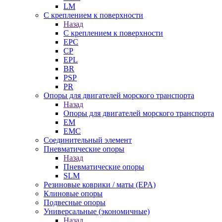
LM
С креплением к поверхности
Назад
С креплением к поверхности
EPC
CP
EPL
BR
PSP
PR
Опоры для двигателей морского транспорта
Назад
Опоры для двигателей морского транспорта
EM
EMC
Cоединительный элемент
Пневматические опоры
Назад
Пневматические опоры
SLM
Резиновые коврики / маты (EPA)
Клиновые опоры
Подвесные опоры
Универсальные (экономичные)
Назад