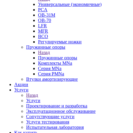
Универсальные (экономичные)
PCA
ОВ-31М
OB-70
LFR
MFR
ВСО
Регулируемые ножки
Пружинные опоры
Назад
Пружинные опоры
Комплекты MNa
Серия MNa
Серия PMNa
Втулки амортизирующие
Акции
Услуги
Назад
Услуги
Проектирование и разработка
Эксплуатационное обслуживание
Сопутствующие услуги
Услуги тестирования
Испытательная лаборатория
Как купить