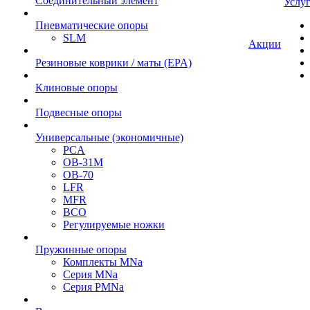
Cоединительный элемент
Услу
Пневматические опоры
SLM
Акции
Резиновые коврики / маты (EPA)
Клиновые опоры
Подвесные опоры
Универсальные (экономичные)
PCA
ОВ-31М
OB-70
LFR
MFR
ВСО
Регулируемые ножки
Пружинные опоры
Комплекты MNa
Серия MNa
Серия PMNa