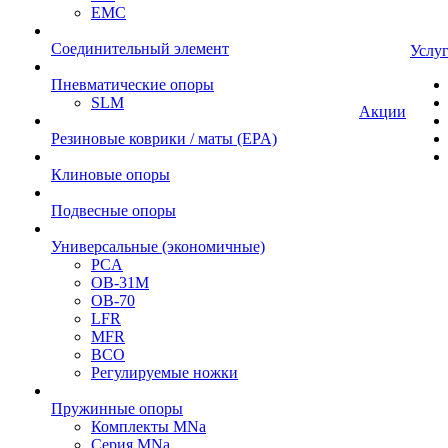
EMC
Cоединительный элемент
Услу
Пневматические опоры
SLM
Акции
Резиновые коврики / маты (EPA)
Клиновые опоры
Подвесные опоры
Универсальные (экономичные)
PCA
ОВ-31М
OB-70
LFR
MFR
ВСО
Регулируемые ножки
Пружинные опоры
Комплекты MNa
Серия MNa