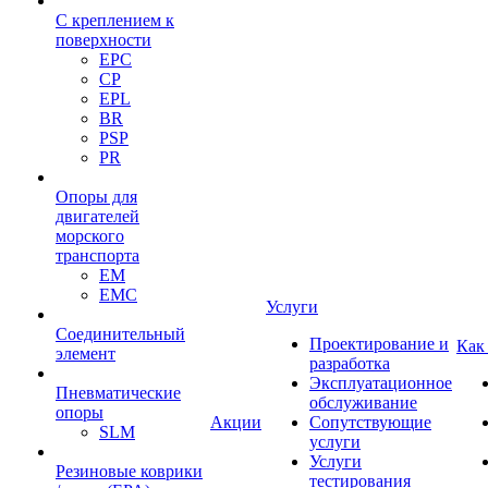
С креплением к
поверхности
EPC
CP
EPL
BR
PSP
PR
Опоры для
двигателей
морского
транспорта
EM
EMC
Услуги
Cоединительный
Проектирование и
Как
элемент
разработка
Эксплуатационное
Пневматические
обслуживание
опоры
Акции
Сопутствующие
SLM
услуги
Услуги
Резиновые коврики
тестирования