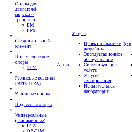
Опоры для
двигателей
морского
транспорта
EM
EMC
Услуги
Cоединительный
Проектирование и
Как
элемент
разработка
Эксплуатационное
Пневматические
обслуживание
опоры
Акции
Сопутствующие
SLM
услуги
Услуги
Резиновые коврики
тестирования
/ маты (EPA)
Испытательная
лаборатория
Клиновые опоры
Подвесные опоры
Универсальные
(экономичные)
PCA
ОВ-31М