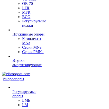
OB-70
LFR
MFR
ВСО
Регулируемые
ножки
Пружинные опоры
Комплекты
MNa
Серия MNa
Серия PMNa
Втулки
амортизирующие
Виброопоры
Регулируемые
опоры
LME
LM