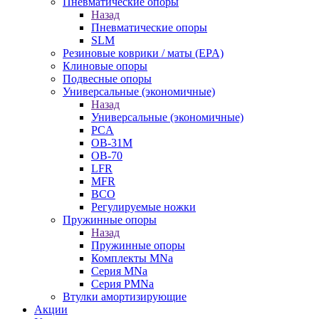
Пневматические опоры
Назад
Пневматические опоры
SLM
Резиновые коврики / маты (EPA)
Клиновые опоры
Подвесные опоры
Универсальные (экономичные)
Назад
Универсальные (экономичные)
PCA
ОВ-31М
OB-70
LFR
MFR
ВСО
Регулируемые ножки
Пружинные опоры
Назад
Пружинные опоры
Комплекты MNa
Серия MNa
Серия PMNa
Втулки амортизирующие
Акции