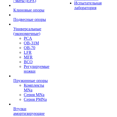
/ маты (EPA)
Испытательная
лаборатория
Клиновые опоры
Подвесные опоры
Универсальные
(экономичные)
PCA
ОВ-31М
OB-70
LFR
MFR
ВСО
Регулируемые
ножки
Пружинные опоры
Комплекты
MNa
Серия MNa
Серия PMNa
Втулки
амортизирующие