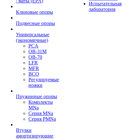
/ маты (EPA)
Испытательная
лаборатория
Клиновые опоры
Подвесные опоры
Универсальные
(экономичные)
PCA
ОВ-31М
OB-70
LFR
MFR
ВСО
Регулируемые
ножки
Пружинные опоры
Комплекты
MNa
Серия MNa
Серия PMNa
Втулки
амортизирующие