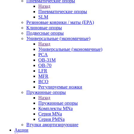
Пневматические опоры
Назад
Пневматические опоры
SLM
Резиновые коврики / маты (EPA)
Клиновые опоры
Подвесные опоры
Универсальные (экономичные)
Назад
Универсальные (экономичные)
PCA
ОВ-31М
OB-70
LFR
MFR
ВСО
Регулируемые ножки
Пружинные опоры
Назад
Пружинные опоры
Комплекты MNa
Серия MNa
Серия PMNa
Втулки амортизирующие
Акции