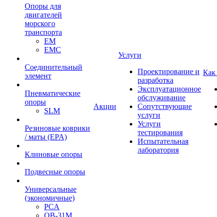
Опоры для
двигателей
морского
транспорта
EM
EMC
Услуги
Cоединительный
Проектирование и
Как
элемент
разработка
Эксплуатационное
Пневматические
обслуживание
опоры
Акции
Сопутствующие
SLM
услуги
Услуги
Резиновые коврики
тестирования
/ маты (EPA)
Испытательная
лаборатория
Клиновые опоры
Подвесные опоры
Универсальные
(экономичные)
PCA
ОВ-31М