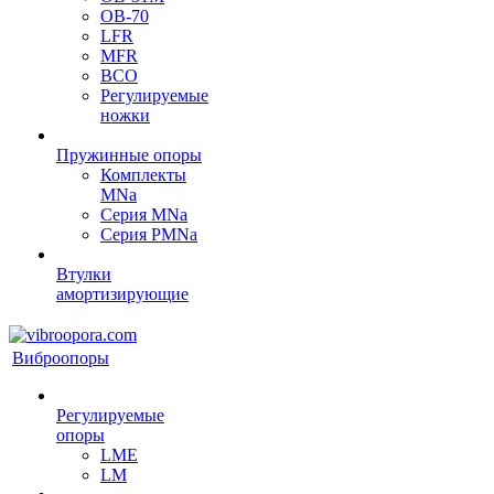
OB-70
LFR
MFR
ВСО
Регулируемые
ножки
Пружинные опоры
Комплекты
MNa
Серия MNa
Серия PMNa
Втулки
амортизирующие
Виброопоры
Регулируемые
опоры
LME
LM