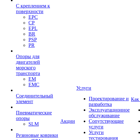
С креплением к
поверхности
EPC
CP
EPL
BR
PSP
PR
Опоры для
двигателей
морского
транспорта
EM
EMC
Услуги
Cоединительный
Проектирование и
Как
элемент
разработка
Эксплуатационное
Пневматические
обслуживание
опоры
Акции
Сопутствующие
SLM
услуги
Услуги
Резиновые коврики
тестирования