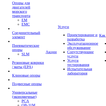
Опоры для
двигателей
морского
транспорта
EM
EMC
Услуги
Cоединительный
Проектирование и
Как
элемент
разработка
Эксплуатационное
Пневматические
обслуживание
опоры
Акции
Сопутствующие
SLM
услуги
Услуги
Резиновые коврики
тестирования
/ маты (EPA)
Испытательная
лаборатория
Клиновые опоры
Подвесные опоры
Универсальные
(экономичные)
PCA
ОВ-31М