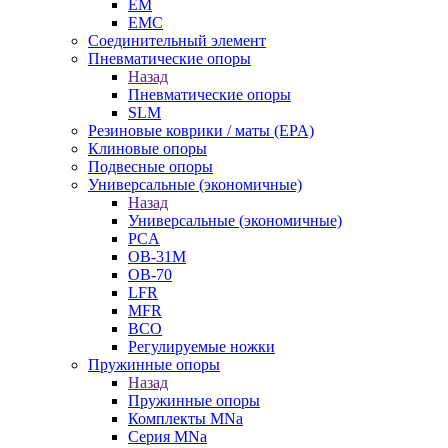
EM
EMC
Cоединительный элемент
Пневматические опоры
Назад
Пневматические опоры
SLM
Резиновые коврики / маты (EPA)
Клиновые опоры
Подвесные опоры
Универсальные (экономичные)
Назад
Универсальные (экономичные)
PCA
ОВ-31М
OB-70
LFR
MFR
ВСО
Регулируемые ножки
Пружинные опоры
Назад
Пружинные опоры
Комплекты MNa
Серия MNa