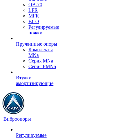
OB-70
LFR
MFR
ВСО
Регулируемые
ножки
Пружинные опоры
Комплекты
MNa
Серия MNa
Серия PMNa
Втулки
амортизирующие
Виброопоры
Регулируемые