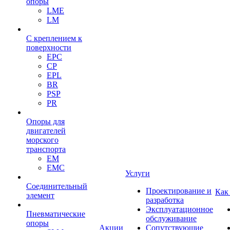
опоры
LME
LM
С креплением к
поверхности
EPC
CP
EPL
BR
PSP
PR
Опоры для
двигателей
морского
транспорта
EM
EMC
Услуги
Cоединительный
Проектирование и
Как
элемент
разработка
Эксплуатационное
Пневматические
обслуживание
опоры
Акции
Сопутствующие