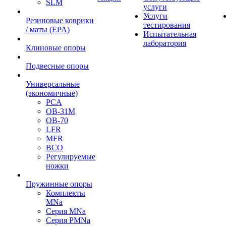
SLM
услуги
Услуги
Резиновые коврики
тестирования
/ маты (EPA)
Испытательная
лаборатория
Клиновые опоры
Подвесные опоры
Универсальные
(экономичные)
PCA
ОВ-31М
OB-70
LFR
MFR
ВСО
Регулируемые
ножки
Пружинные опоры
Комплекты
MNa
Серия MNa
Серия PMNa