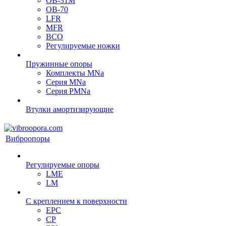
ОВ-31М
OB-70
LFR
MFR
ВСО
Регулируемые ножки
Пружинные опоры
Комплекты MNa
Серия MNa
Серия PMNa
Втулки амортизирующие
Виброопоры
Регулируемые опоры
LME
LM
С креплением к поверхности
EPC
CP