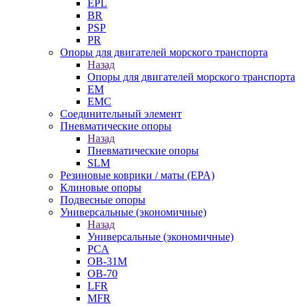
EPL
BR
PSP
PR
Опоры для двигателей морского транспорта
Назад
Опоры для двигателей морского транспорта
EM
EMC
Cоединительный элемент
Пневматические опоры
Назад
Пневматические опоры
SLM
Резиновые коврики / маты (EPA)
Клиновые опоры
Подвесные опоры
Универсальные (экономичные)
Назад
Универсальные (экономичные)
PCA
ОВ-31М
OB-70
LFR
MFR