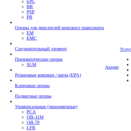
EPL
BR
PSP
PR
Опоры для двигателей морского транспорта
EM
EMC
Cоединительный элемент
Услу
Пневматические опоры
SLM
Акции
Резиновые коврики / маты (EPA)
Клиновые опоры
Подвесные опоры
Универсальные (экономичные)
PCA
ОВ-31М
OB-70
LFR