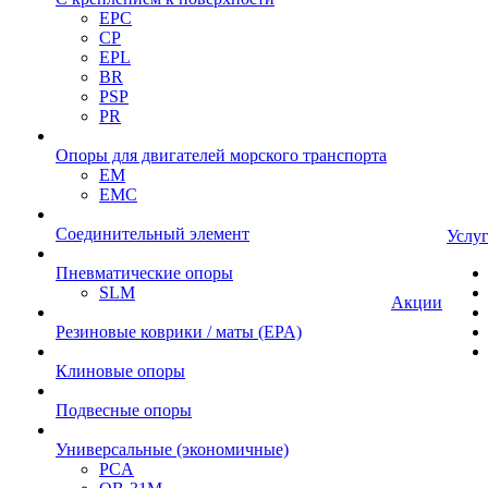
EPC
CP
EPL
BR
PSP
PR
Опоры для двигателей морского транспорта
EM
EMC
Cоединительный элемент
Услу
Пневматические опоры
SLM
Акции
Резиновые коврики / маты (EPA)
Клиновые опоры
Подвесные опоры
Универсальные (экономичные)
PCA