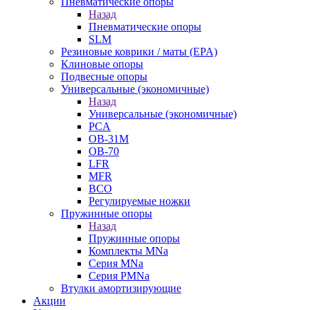
Пневматические опоры
Назад
Пневматические опоры
SLM
Резиновые коврики / маты (EPA)
Клиновые опоры
Подвесные опоры
Универсальные (экономичные)
Назад
Универсальные (экономичные)
PCA
ОВ-31М
OB-70
LFR
MFR
ВСО
Регулируемые ножки
Пружинные опоры
Назад
Пружинные опоры
Комплекты MNa
Серия MNa
Серия PMNa
Втулки амортизирующие
Акции