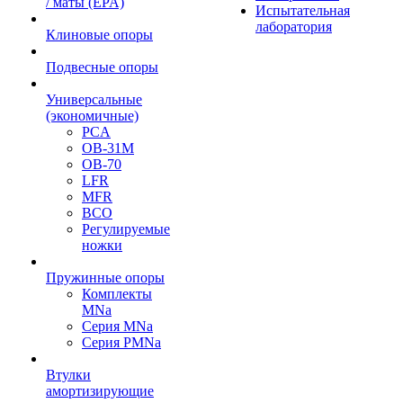
/ маты (EPA)
Испытательная
лаборатория
Клиновые опоры
Подвесные опоры
Универсальные
(экономичные)
PCA
ОВ-31М
OB-70
LFR
MFR
ВСО
Регулируемые
ножки
Пружинные опоры
Комплекты
MNa
Серия MNa
Серия PMNa
Втулки
амортизирующие