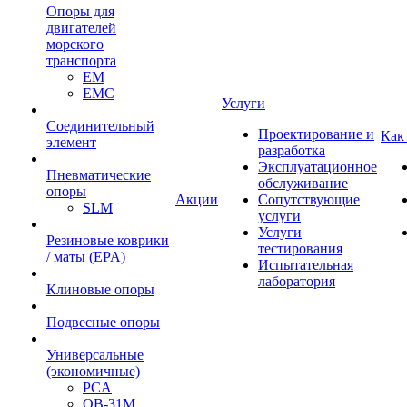
Опоры для
двигателей
морского
транспорта
EM
EMC
Услуги
Cоединительный
Проектирование и
Как
элемент
разработка
Эксплуатационное
Пневматические
обслуживание
опоры
Акции
Сопутствующие
SLM
услуги
Услуги
Резиновые коврики
тестирования
/ маты (EPA)
Испытательная
лаборатория
Клиновые опоры
Подвесные опоры
Универсальные
(экономичные)
PCA
ОВ-31М