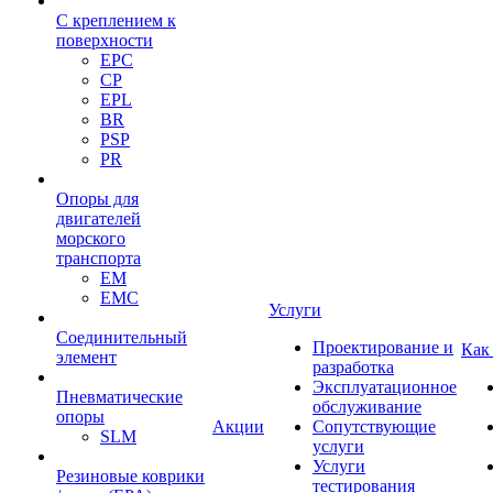
С креплением к
поверхности
EPC
CP
EPL
BR
PSP
PR
Опоры для
двигателей
морского
транспорта
EM
EMC
Услуги
Cоединительный
Проектирование и
Как
элемент
разработка
Эксплуатационное
Пневматические
обслуживание
опоры
Акции
Сопутствующие
SLM
услуги
Услуги
Резиновые коврики
тестирования