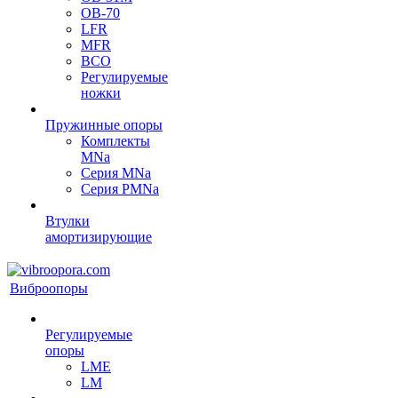
OB-70
LFR
MFR
ВСО
Регулируемые
ножки
Пружинные опоры
Комплекты
MNa
Серия MNa
Серия PMNa
Втулки
амортизирующие
Виброопоры
Регулируемые
опоры
LME
LM