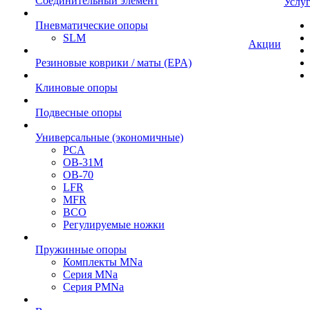
Cоединительный элемент
Услу
Пневматические опоры
SLM
Акции
Резиновые коврики / маты (EPA)
Клиновые опоры
Подвесные опоры
Универсальные (экономичные)
PCA
ОВ-31М
OB-70
LFR
MFR
ВСО
Регулируемые ножки
Пружинные опоры
Комплекты MNa
Серия MNa
Серия PMNa