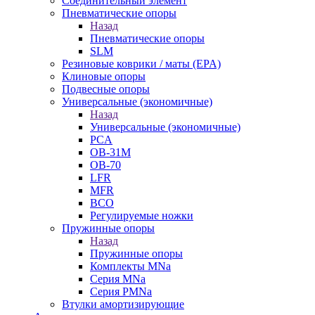
Cоединительный элемент
Пневматические опоры
Назад
Пневматические опоры
SLM
Резиновые коврики / маты (EPA)
Клиновые опоры
Подвесные опоры
Универсальные (экономичные)
Назад
Универсальные (экономичные)
PCA
ОВ-31М
OB-70
LFR
MFR
ВСО
Регулируемые ножки
Пружинные опоры
Назад
Пружинные опоры
Комплекты MNa
Серия MNa
Серия PMNa
Втулки амортизирующие