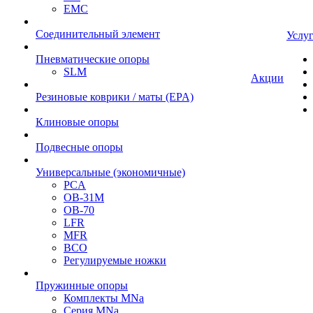
EMC
Cоединительный элемент
Услу
Пневматические опоры
SLM
Акции
Резиновые коврики / маты (EPA)
Клиновые опоры
Подвесные опоры
Универсальные (экономичные)
PCA
ОВ-31М
OB-70
LFR
MFR
ВСО
Регулируемые ножки
Пружинные опоры
Комплекты MNa
Серия MNa