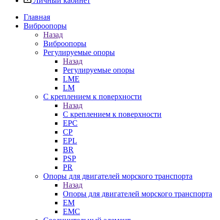
Личный кабинет
Главная
Виброопоры
Назад
Виброопоры
Регулируемые опоры
Назад
Регулируемые опоры
LME
LM
С креплением к поверхности
Назад
С креплением к поверхности
EPC
CP
EPL
BR
PSP
PR
Опоры для двигателей морского транспорта
Назад
Опоры для двигателей морского транспорта
EM
EMC