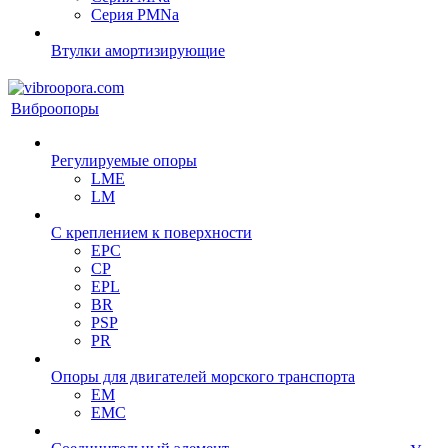
Серия PMNa
Втулки амортизирующие
Виброопоры
Регулируемые опоры
LME
LM
С креплением к поверхности
EPC
CP
EPL
BR
PSP
PR
Опоры для двигателей морского транспорта
EM
EMC