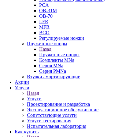
PCA
ОВ-31М
OB-70
LFR
MFR
ВСО
Регулируемые ножки
Пружинные опоры
Назад
Пружинные опоры
Комплекты MNa
Серия MNa
Серия PMNa
Втулки амортизирующие
Акции
Услуги
Назад
Услуги
Проектирование и разработка
Эксплуатационное обслуживание
Сопутствующие услуги
Услуги тестирования
Испытательная лаборатория
Как купить