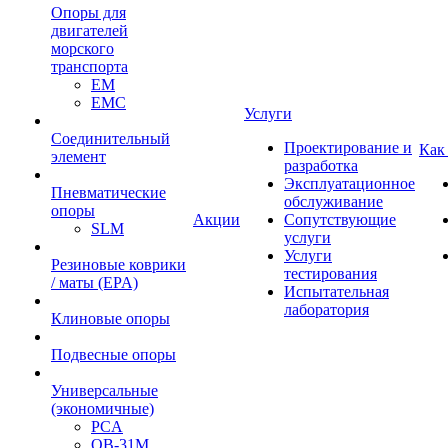
Опоры для
двигателей
морского
транспорта
EM
EMC
Услуги
Cоединительный
Проектирование и
Как
элемент
разработка
Эксплуатационное
Пневматические
обслуживание
опоры
Акции
Сопутствующие
SLM
услуги
Услуги
Резиновые коврики
тестирования
/ маты (EPA)
Испытательная
лаборатория
Клиновые опоры
Подвесные опоры
Универсальные
(экономичные)
PCA
ОВ-31М