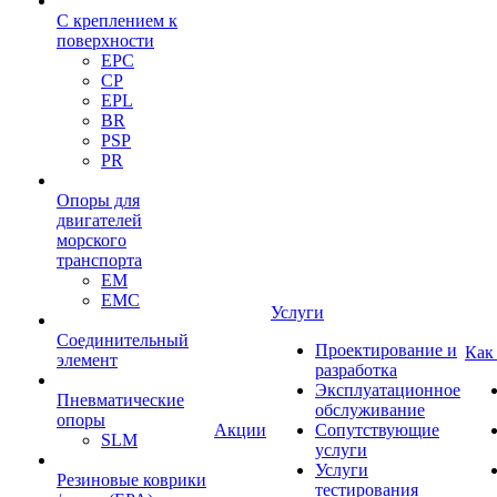
С креплением к
поверхности
EPC
CP
EPL
BR
PSP
PR
Опоры для
двигателей
морского
транспорта
EM
EMC
Услуги
Cоединительный
Проектирование и
Как
элемент
разработка
Эксплуатационное
Пневматические
обслуживание
опоры
Акции
Сопутствующие
SLM
услуги
Услуги
Резиновые коврики
тестирования