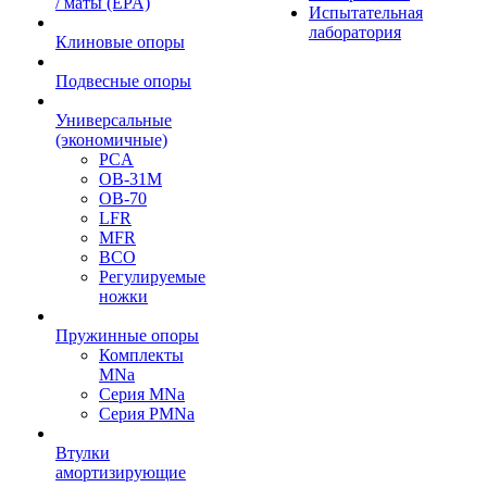
/ маты (EPA)
Испытательная
лаборатория
Клиновые опоры
Подвесные опоры
Универсальные
(экономичные)
PCA
ОВ-31М
OB-70
LFR
MFR
ВСО
Регулируемые
ножки
Пружинные опоры
Комплекты
MNa
Серия MNa
Серия PMNa
Втулки
амортизирующие