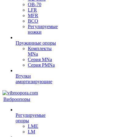
OB-70
LFR
MFR
ВСО
Регулируемые
ножки
Пружинные опоры
Комплекты
MNa
Серия MNa
Серия PMNa
Втулки
амортизирующие
Виброопоры
Регулируемые
опоры
LME
LM