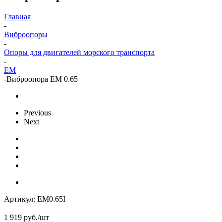
Главная
-
Виброопоры
-
Опоры для двигателей морского транспорта
-
EM
-
Виброопора EM 0.65
Previous
Next
Артикул:
EM0.65I
1 919
руб.
/шт