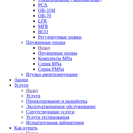
PCA
ОВ-31М
OB-70
LFR
MFR
ВСО
Регулируемые ножки
Пружинные опоры
Назад
Пружинные опоры
Комплекты MNa
Серия MNa
Серия PMNa
Втулки амортизирующие
Акции
Услуги
Назад
Услуги
Проектирование и разработка
Эксплуатационное обслуживание
Сопутствующие услуги
Услуги тестирования
Испытательная лаборатория
Как купить