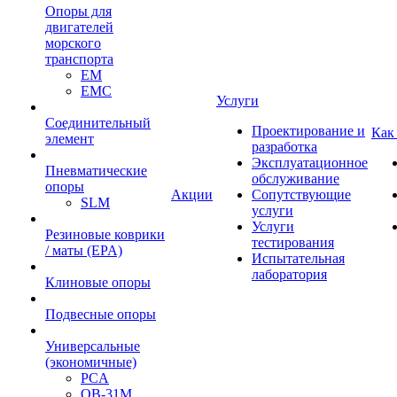
Опоры для
двигателей
морского
транспорта
EM
EMC
Услуги
Cоединительный
Проектирование и
Как
элемент
разработка
Эксплуатационное
Пневматические
обслуживание
опоры
Акции
Сопутствующие
SLM
услуги
Услуги
Резиновые коврики
тестирования
/ маты (EPA)
Испытательная
лаборатория
Клиновые опоры
Подвесные опоры
Универсальные
(экономичные)
PCA
ОВ-31М