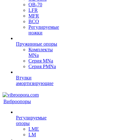
OB-70
LFR
MFR
ВСО
Регулируемые
ножки
Пружинные опоры
Комплекты
MNa
Серия MNa
Серия PMNa
Втулки
амортизирующие
Виброопоры
Регулируемые
опоры
LME
LM