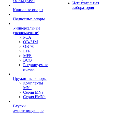
/ маты (EPA)
Испытательная
лаборатория
Клиновые опоры
Подвесные опоры
Универсальные
(экономичные)
PCA
ОВ-31М
OB-70
LFR
MFR
ВСО
Регулируемые
ножки
Пружинные опоры
Комплекты
MNa
Серия MNa
Серия PMNa
Втулки
амортизирующие