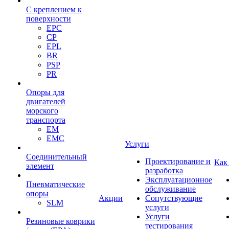
С креплением к
поверхности
EPC
CP
EPL
BR
PSP
PR
Опоры для
двигателей
морского
транспорта
EM
EMC
Услуги
Cоединительный
Проектирование и
Как
элемент
разработка
Эксплуатационное
Пневматические
обслуживание
опоры
Акции
Сопутствующие
SLM
услуги
Услуги
Резиновые коврики
тестирования